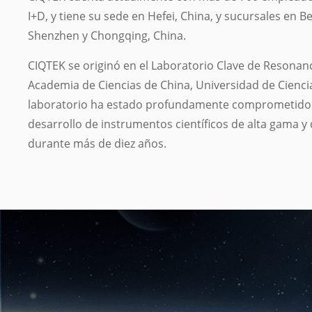
I+D, y tiene su sede en Hefei, China, y sucursales en 
Shenzhen y Chongqing, China.
CIQTEK se originó en el Laboratorio Clave de Resonan
Academia de Ciencias de China, Universidad de Ciencia
laboratorio ha estado profundamente comprometido co
desarrollo de instrumentos científicos de alta gama y d
durante más de diez años.