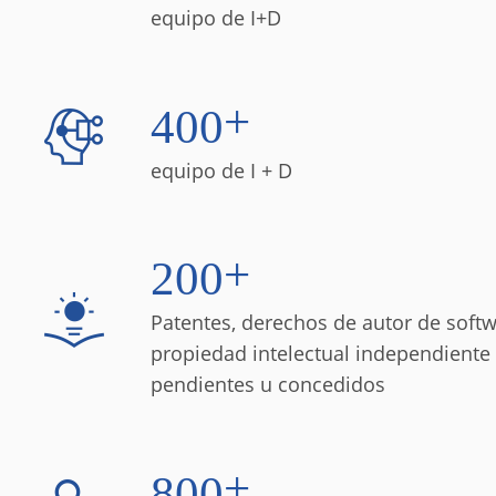
equipo de I+D
+
4
0
0
equipo de I + D
+
2
0
0
Patentes, derechos de autor de softw
propiedad intelectual independiente
pendientes u concedidos
+
8
0
0