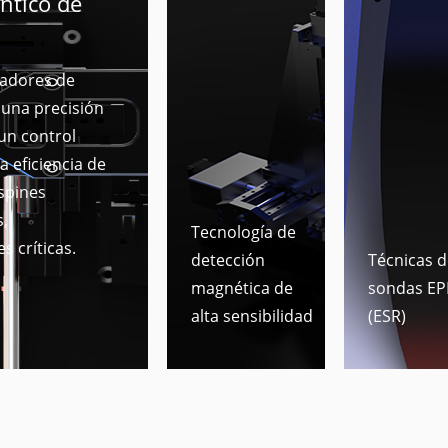
ntico de
radores de
 una precisión
un control
a eficiencia de
espines
,
Tecnología de
s críticas.
detección
Técnicas d
magnética de
sondas EP
alta sensibilidad
(ESR)