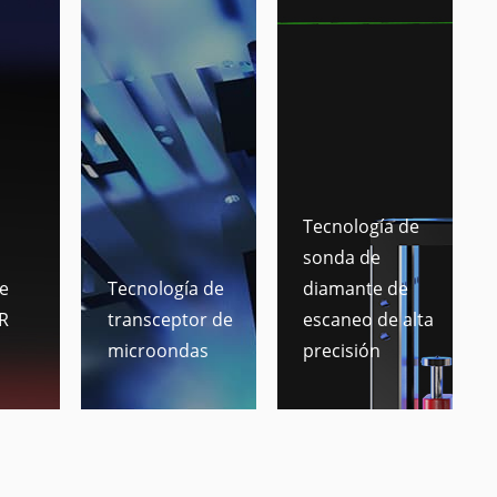
Tecnología de
sonda de
e
Tecnología de
diamante de
R
transceptor de
escaneo de alta
microondas
precisión