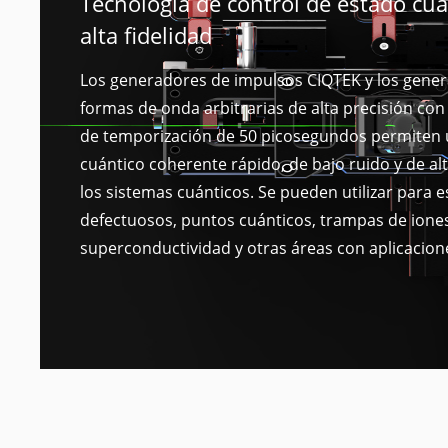
Tecnología de control de estado cuá
alta fidelidad
Los generadores de impulsos CIQTEK y los gene
formas de onda arbitrarias de alta precisión con
de temporización de 50 picosegundos permiten 
cuántico coherente rápido, de bajo ruido y de alt
los sistemas cuánticos. Se pueden utilizar para 
defectuosos, puntos cuánticos, trampas de iones
superconductividad y otras áreas con aplicacione