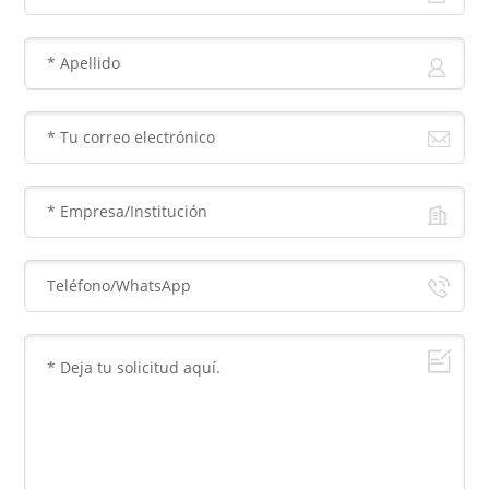
centro hacia afuera, y los más comunes son de tipo Bloch.
skyrmions y skyrmions tipo Neel. Figura 1: Diagrama
esquemático de la estructura de skyrmion. (a) Skyrmions
tipo Neel (b) Skyrmions tipo Bloch El skyrmion es un
portador de información natural con propiedades
superiores como fácil manipulación, fácil estabilidad,
tamaño pequeño y velocidad de conducción rápida. Por lo
tanto, se espera que los dispositivos electrónicos basados ​​
en skyrmions cumplan con los requisitos de rendimiento
para dispositivos futuros en términos de no volatilidad,
alta capacidad, alta velocidad y bajo consumo de energía.
¿Cuáles son las aplicaciones de Skyrmions? Memoria del
hipódromo de Skyrmion La memoria Racetrack utiliza
nanocables magnéticos como pistas y paredes de dominio
magnético como por...