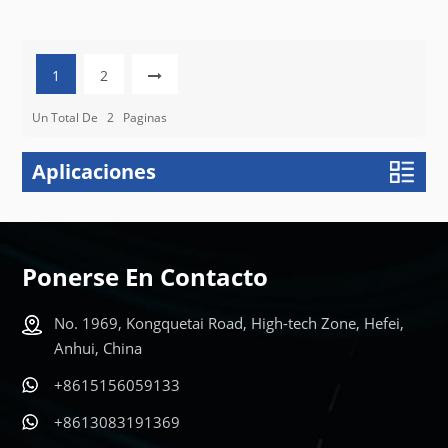
1
2
Un Total De
2
Paginas
Aplicaciones
Ponerse En Contacto
No. 1969, Kongquetai Road, High-tech Zone, Hefei,
Anhui, China
+8615156059133
+8613083191369