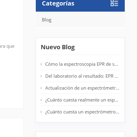
Categorías
Blog
n
ura que
Nuevo Blog
iento
Cómo la espectroscopia EPR de sobremesa mejora la detección de radicales en laboratorios de polímeros
Del laboratorio al resultado: EPR de escritorio para análisis de centrifugado en tiempo real
Actualización de un espectrómetro EPR antiguo: prolongación de la vida útil del sistema sin un nuevo imán
¿Cuánto cuesta realmente un espectrómetro EPR de nivel básico?
¿Cuánto cuesta un espectrómetro EPR? Guía completa de precios para investigadores