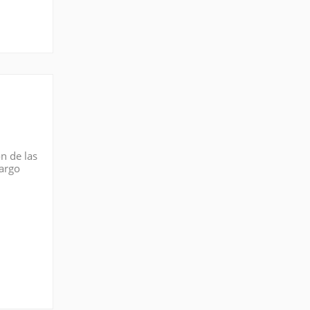
n de las
largo
n