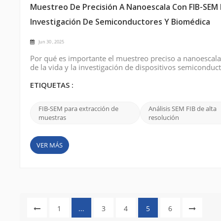
Muestreo De Precisión A Nanoescala Con FIB-SEM 
Investigación De Semiconductores Y Biomédica
Jun 30 , 2025
Por qué es importante el muestreo preciso a nanoescala 
de la vida y la investigación de dispositivos semiconduc
previo para obtener resultados significativos. Ya sea e
aislando orgánulos de...
ETIQUETAS :
FIB-SEM para extracción de
Análisis SEM FIB de alta
muestras
resolución
VER MÁS
1
...
3
4
5
6