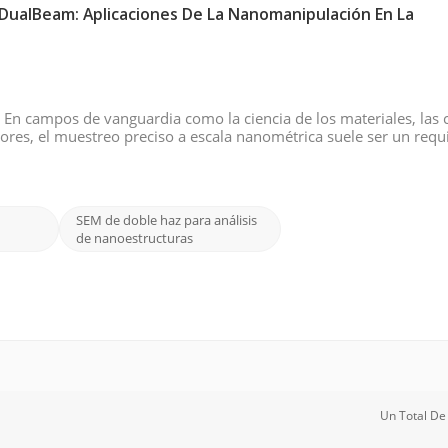
DualBeam: Aplicaciones De La Nanomanipulación En La
En campos de vanguardia como la ciencia de los materiales, las 
tores, el muestreo preciso a escala nanométrica suele ser un requi
xtrayendo un punto de fallo específico de una matriz semiconducto
SEM de doble haz para análisis
de nanoestructuras
Un Total D