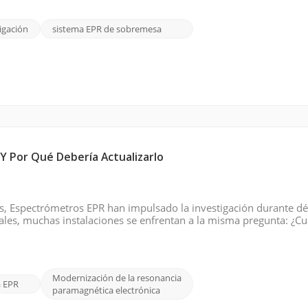
igación
sistema EPR de sobremesa
 Por Qué Debería Actualizarlo
les, Espectrómetros EPR han impulsado la investigación durante d
les, muchas instalaciones se enfrentan a la misma pregunta: ¿C
e reemplazos completos costosos, más laboratorios están recurr
Modernización de la resonancia
a EPR
paramagnética electrónica