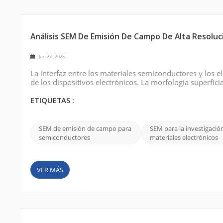
Análisis SEM De Emisión De Campo De Alta Resolu
Jun 27 , 2025
La interfaz entre los materiales semiconductores y los
de los dispositivos electrónicos. La morfología superficia
influyen directamente en factores clave como la conductivi
es fundamental ...
ETIQUETAS :
SEM de emisión de campo para
SEM para la investigació
semiconductores
materiales electrónicos
VER MÁS