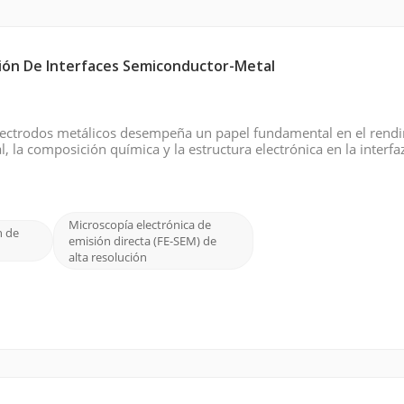
ción De Interfaces Semiconductor-Metal
 electrodos metálicos desempeña un papel fundamental en el rend
l, la composición química y la estructura electrónica en la interfa
dad, la estabilidad y la fiabilidad general del dispositivo. Por lo
Microscopía electrónica de
n de
emisión directa (FE-SEM) de
alta resolución