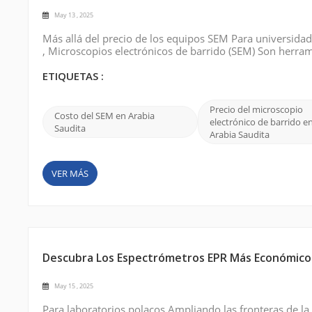
May 13 , 2025
Más allá del precio de los equipos SEM Para universidade
, Microscopios electrónicos de barrido (SEM) Son herram
nanotecnología o inspección de semiconductores, los mi
resolución necesaria pa...
ETIQUETAS :
Precio del microscopio
Costo del SEM en Arabia
electrónico de barrido e
Saudita
Arabia Saudita
VER MÁS
Descubra Los Espectrómetros EPR Más Económicos D
May 15 , 2025
Para laboratorios polacos Ampliando las fronteras de la 