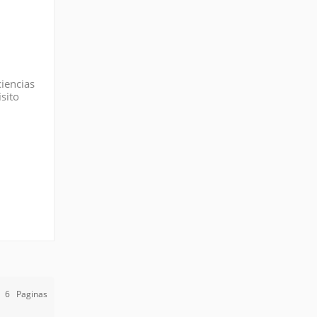
ciencias
sito
ra o
e
6
Paginas