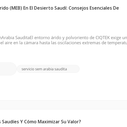
ido (MEB) En El Desierto Saudí: Consejos Esenciales De
Arabia SauditaEl entorno árido y polvoriento de CIQTEK exige u
 el aire en la cámara hasta las oscilaciones extremas de temperat
 riguroso garantiza imágenes nítidas y un tiempo de funcionam
servicio sem arabia saudita
s Saudíes Y Cómo Maximizar Su Valor?