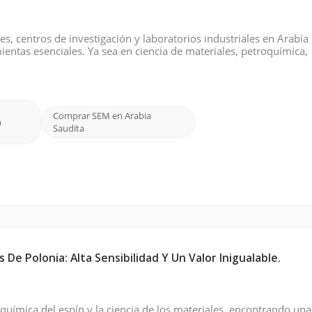
s, centros de investigación y laboratorios industriales en Arabia
ientas esenciales. Ya sea en ciencia de materiales, petroquímica,
croscopios electrónicos de barrido (SEM) proporcionan la imagen
Comprar SEM en Arabia
n
Saudita
e Polonia: Alta Sensibilidad Y Un Valor Inigualable.
química del espín y la ciencia de los materiales, encontrando una