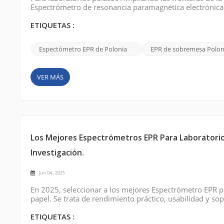
Espectrómetro de resonancia paramagnética electrónica (
puede parecer una tarea ardua. Muchos instrumentos EP
es donde interviene CIQTEK: ...
ETIQUETAS :
Espectómetro EPR de Polonia
EPR de sobremesa Polon
VER MÁS
Los Mejores Espectrómetros EPR Para Laboratorio
Investigación.
Jun 04 , 2025
En 2025, seleccionar a los mejores Espectrómetro EPR pa
papel. Se trata de rendimiento práctico, usabilidad y s
en Francia hasta los laboratorios de física en Alemania,
resonancia paramagn...
ETIQUETAS :