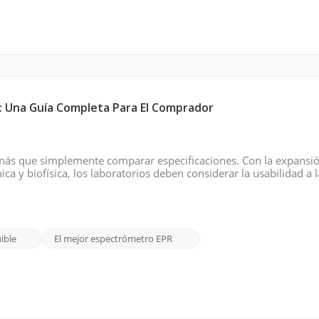
: Una Guía Completa Para El Comprador
a más que simplemente comparar especificaciones. Con la expansió
ica y biofísica, los laboratorios deben considerar la usabilidad a 
 el soporte técnico. Ya sea que esté... Reemplazar una configuració
ible
El mejor espectrómetro EPR