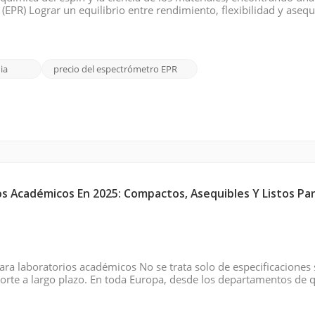
EPR) Lograr un equilibrio entre rendimiento, flexibilidad y asequ
R prometen capacidades avanzadas, pero tienen precios elevado
ia
precio del espectrómetro EPR
s Académicos En 2025: Compactos, Asequibles Y Listos Par
ra laboratorios académicos No se trata solo de especificaciones 
oporte a largo plazo. En toda Europa, desde los departamentos de 
 los investigadores están replanteando su enfoque. Espectroscopi