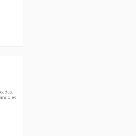
écadas.
uándo es
iendo a