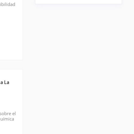
ibilidad
s. Ahí
a La
sobre el
química
a de