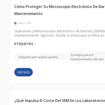
Cómo Proteger Su Microscopio Electrónico De Barr
Mantenimiento
May 07 , 2025
Operando unMicroscopio electrónico de barrido (SEM)en
mantenimiento riguroso. Desde la arena que se filtra en
someten a tensión a los componentes, un mantenimiento
constante. A continuación, se prese...
ETIQUETAS :
Consejos para el
máquina sem arabia saudita
mantenimiento del sem
VER MÁS
¿Qué Impulsa El Coste Del SEM En Los Laboratorio