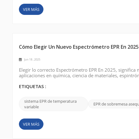
VER MÁS
Cómo Elegir Un Nuevo Espectrómetro EPR En 2025
Jun 18 , 2025
Elegir lo correcto Espectrómetro EPR En 2025, signific
aplicaciones en química, ciencia de materiales, espintrón
plazo, el rendimiento, la flexibilidad de actualización y
antigua o Equipan...
ETIQUETAS :
sistema EPR de temperatura
EPR de sobremesa asequ
variable
VER MÁS