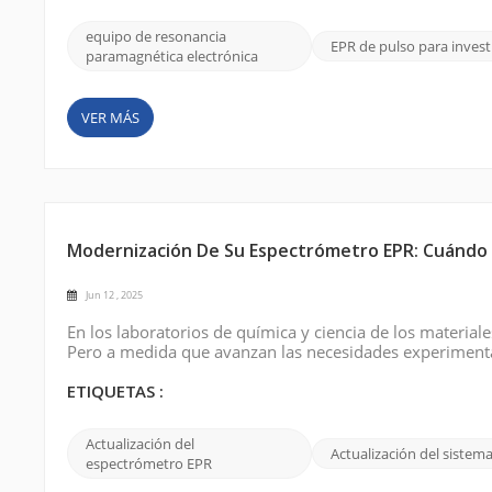
equipo de resonancia
EPR de pulso para invest
paramagnética electrónica
VER MÁS
Modernización De Su Espectrómetro EPR: Cuándo Y
Jun 12 , 2025
En los laboratorios de química y ciencia de los materia
Pero a medida que avanzan las necesidades experimenta
el momento de... modernice su sistema EPR ? En lugar d
una modernización específ...
ETIQUETAS :
Actualización del
Actualización del sistem
espectrómetro EPR