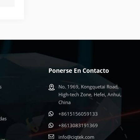
Ponerse En Contacto
s
No. 1969, Kongquetai Road,
High-tech Zone, Hefei, Anhui,
China
+8615156059133
adas
+8613083191369
info@ciqtek.com
cas