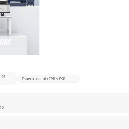
ica
Espectroscopía EPR y ESR
do