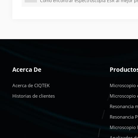
Cómo encontrar espectroscopia ESR al mejor p
Acerca De
Producto
Acerca de CIQTEK
Microscopio 
Historias de clientes
Microscopio 
Resonancia m
Resonancia P
Microscopio 
Analizador d