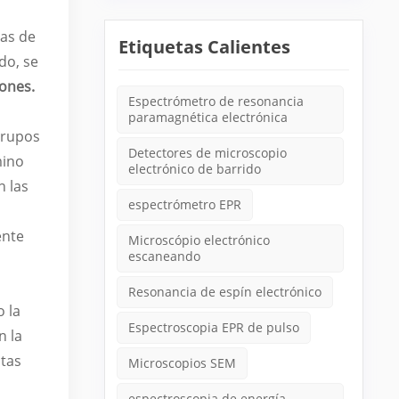
cas de
Etiquetas Calientes
do, se
ones.
Espectrómetro de resonancia
paramagnética electrónica
grupos
Detectores de microscopio
mino
electrónico de barrido
n las
espectrómetro EPR
ente
Microscópio electrónico
escaneando
Resonancia de espín electrónico
 la
Espectroscopia EPR de pulso
n la
stas
Microscopios SEM
espectroscopia de energía