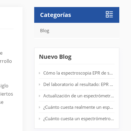
Categorías
Blog
te
Nuevo Blog
rrollo
Cómo la espectroscopia EPR de sobremesa mejora la detección de radicales en laboratorios de polímeros
Del laboratorio al resultado: EPR de escritorio para análisis de centrifugado en tiempo real
iglo
iertos
Actualización de un espectrómetro EPR antiguo: prolongación de la vida útil del sistema sin un nuevo imán
se
¿Cuánto cuesta realmente un espectrómetro EPR de nivel básico?
¿Cuánto cuesta un espectrómetro EPR? Guía completa de precios para investigadores