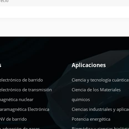
recio
s
Aplicaciones
electrónico de barrido
Ciencia y tecnología cuántica
electrónico de transmisión
Ciencia de los Materiales
agnética nuclear
quimicos
aramagnética Electrónica
Ciencias industriales y aplic
NV de barrido
Potencia energética
e adsorción de gases
Biomédica y ciencias biológi