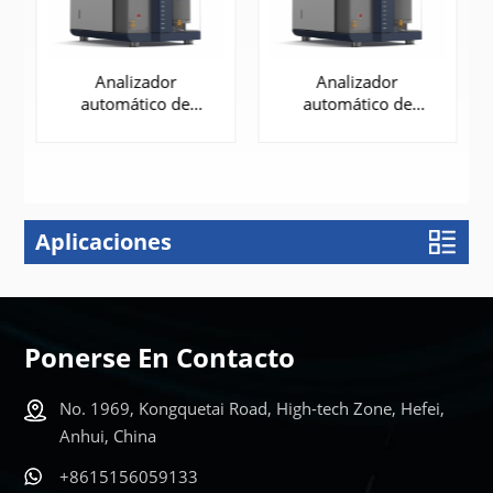
Analizador
Analizador
automático de
automático de
porosimetría y área
porosimetría y área
de superficie BET |
de superficie BET |
FÁCIL-V 1220
FÁCIL-V 3220 y
3210
Aplicaciones
APRENDE
APRENDE
MÁS
MÁS
Ponerse En Contacto
No. 1969, Kongquetai Road, High-tech Zone, Hefei,
Anhui, China
+8615156059133