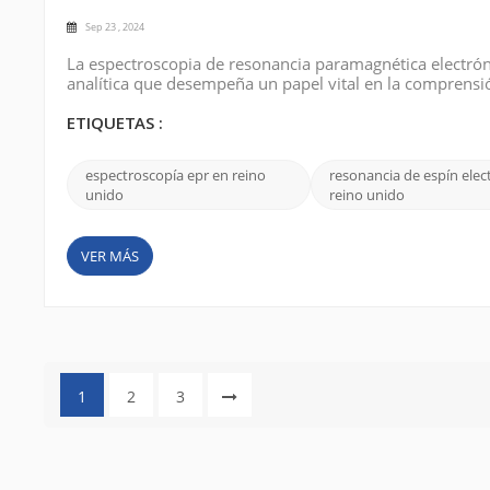
Sep 23 , 2024
La espectroscopia de resonancia paramagnética electróni
analítica que desempeña un papel vital en la comprensió
Varias empresas ofrecen soluciones de espectroscopia E
estas marcas de EPR, in...
ETIQUETAS :
espectroscopía epr en reino
resonancia de espín elec
unido
reino unido
VER MÁS
1
2
3