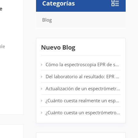
Categorías
De
Blog
ble
Nuevo Blog
r su
Cómo la espectroscopia EPR de sobremesa mejora la detección de radicales en laboratorios de polímeros
Del laboratorio al resultado: EPR de escritorio para análisis de centrifugado en tiempo real
Actualización de un espectrómetro EPR antiguo: prolongación de la vida útil del sistema sin un nuevo imán
¿Cuánto cuesta realmente un espectrómetro EPR de nivel básico?
¿Cuánto cuesta un espectrómetro EPR? Guía completa de precios para investigadores