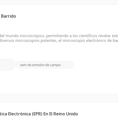
 Barrido
l mundo microscópico, permitiendo a los científicos revelar est
 diversos microscopios potentes, el microscopio electrónico de ba
genes de superficies con detalles y resolución extraordinarios. 
sem de emisión de campo
ca Electrónica (EPR) En El Reino Unido