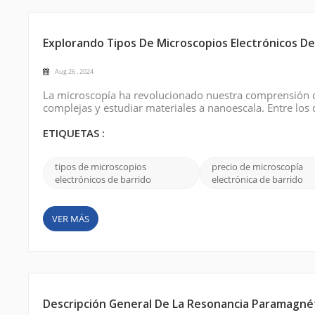
Explorando Tipos De Microscopios Electrónicos De
Aug 26 , 2024
La microscopía ha revolucionado nuestra comprensión de
complejas y estudiar materiales a nanoescala. Entre los
(SEM) es una herramienta indispensable para obtener imá
publicación de blog, ...
ETIQUETAS :
tipos de microscopios
precio de microscopía
electrónicos de barrido
electrónica de barrido
VER MÁS
Descripción General De La Resonancia Paramagnéti