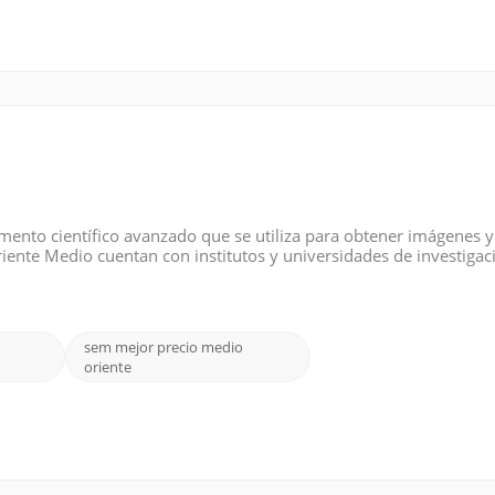
umento científico avanzado que se utiliza para obtener imágenes y
riente Medio cuentan con institutos y universidades de investigac
s Árabes Unidos (EAU), Turquía, Egipto e Irak invierten fuertement
sem mejor precio medio
oriente