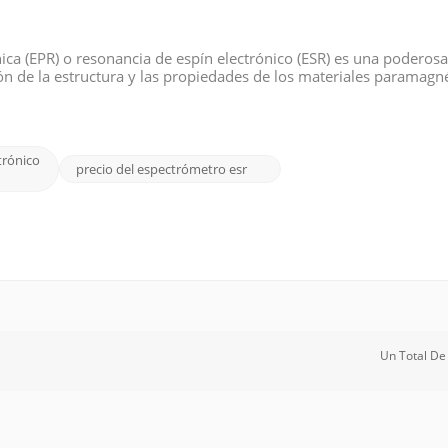
ca (EPR) o resonancia de espín electrónico (ESR) es una poderosa
n de la estructura y las propiedades de los materiales paramagné
PR en el Reino Unido. Esta publicación de blog presentará alguna
trónico
precio del espectrómetro esr
Un Total D