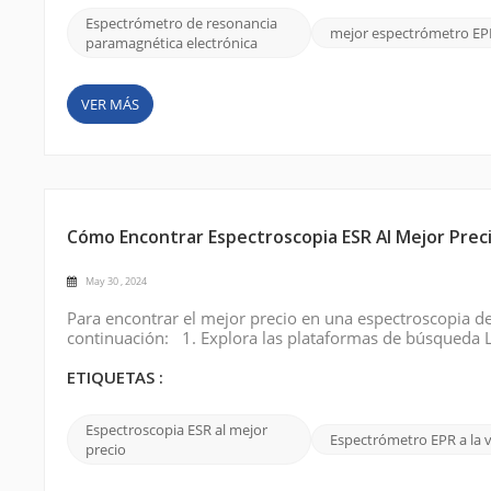
Espectrómetro de resonancia
mejor espectrómetro EP
paramagnética electrónica
VER MÁS
Cómo Encontrar Espectroscopia ESR Al Mejor Prec
May 30 , 2024
Para encontrar el mejor precio en una espectroscopia de 
continuación: 1. Explora las plataformas de búsqueda L
resonancia de espín electrónico (ESR)” en los principa
oferta, asequible, etc. para describi...
ETIQUETAS :
Espectroscopia ESR al mejor
Espectrómetro EPR a la 
precio