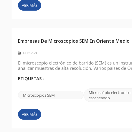
VER MÁS
Empresas De Microscopios SEM En Oriente Medio
Jul 19 , 2024
El microscopio electrónico de barrido (SEM) es un instr
analizar muestras de alta resolución. Varios países de O
científica bien establecidos; Arabia Saudita, los Emirato
investigación y desarrollo...
ETIQUETAS :
Microscópio electrónico
Microscopios SEM
escaneando
VER MÁS