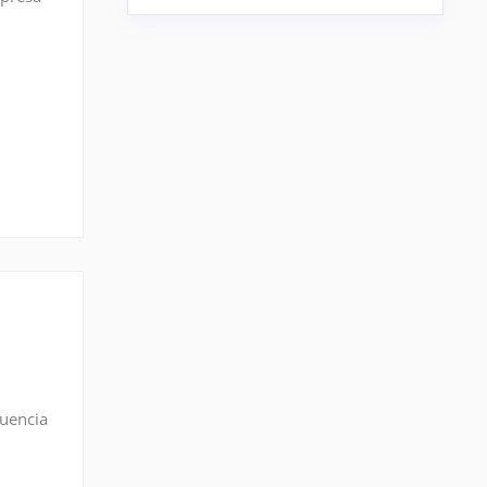
r
u
cuencia
 banda Q