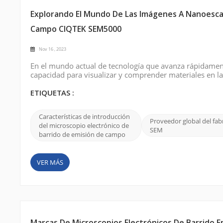
Explorando El Mundo De Las Imágenes A Nanoescala
Campo CIQTEK SEM5000
Nov 16 , 2023
En el mundo actual de tecnología que avanza rápidamen
capacidad para visualizar y comprender materiales en l
importancia es el microscopio electrónico de barrido p
versatilidad y capacidades superiores de o...
ETIQUETAS :
Características de introducción
Proveedor global del fab
del microscopio electrónico de
SEM
barrido de emisión de campo
VER MÁS