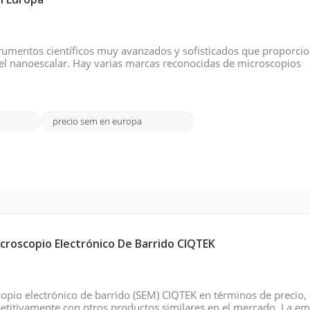
n Europa
trumentos científicos muy avanzados y sofisticados que proporci
vel nanoescalar. Hay varias marcas reconocidas de microscopios
cen SEM de última generación. Aquí hay algunas marcas notables
precio sem en europa
icroscopio Electrónico De Barrido CIQTEK
copio electrónico de barrido (SEM) CIQTEK en términos de precio, 
titivamente con otros productos similares en el mercado. La e