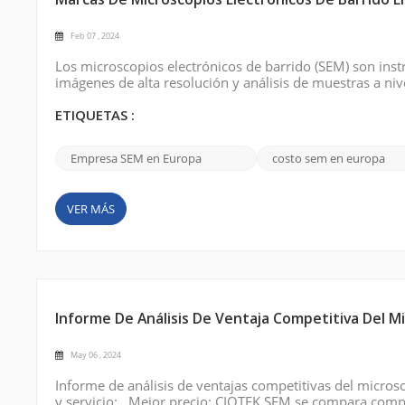
Marcas De Microscopios Electrónicos De Barrido E
Feb 07 , 2024
Los microscopios electrónicos de barrido (SEM) son ins
imágenes de alta resolución y análisis de muestras a ni
electrónicos de barrido disponibles en Europa que ofre
Company (Thermo Fisher Scientific): ...
ETIQUETAS :
Empresa SEM en Europa
costo sem en europa
VER MÁS
Informe De Análisis De Ventaja Competitiva Del M
May 06 , 2024
Informe de análisis de ventajas competitivas del micros
y servicio: Mejor precio: CIQTEK SEM se compara compe