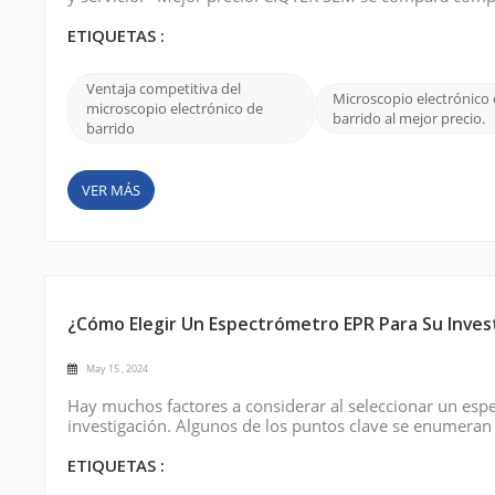
ofrece una gama de diferentes modelos y especificaciones
opciones asequibles, CIQT...
ETIQUETAS :
Ventaja competitiva del
Microscopio electrónico
microscopio electrónico de
barrido al mejor precio.
barrido
VER MÁS
¿Cómo Elegir Un Espectrómetro EPR Para Su Inves
May 15 , 2024
Hay muchos factores a considerar al seleccionar un esp
investigación. Algunos de los puntos clave se enumeran
necesario para su estudio. Los espectrómetros EPR está
y banda W. La elección depen...
ETIQUETAS :