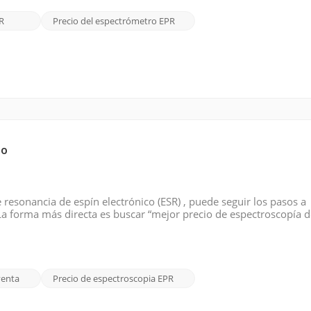
R
Precio del espectrómetro EPR
io
resonancia de espín electrónico (ESR) , puede seguir los pasos a
a forma más directa es buscar “mejor precio de espectroscopía 
les motores de búsqueda como Google. Utilice palabras como barat
venta
Precio de espectroscopia EPR