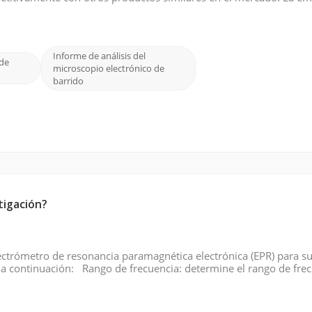
 para satisfacer las necesidades de diferentes clientes. Al ofrece
Informe de análisis del
 de
microscopio electrónico de
barrido
tigación?
ectrómetro de resonancia paramagnética electrónica (EPR) para s
 a continuación: Rango de frecuencia: determine el rango de fre
n disponibles en diferentes rangos de frecuencia, como banda X,