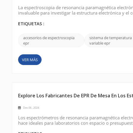
La espectroscopia de resonancia paramagnética electróni
invaluable para investigar la estructura electrónica y 
aplicaciones generalizadas en química, física, ciencia d
comprensión del mundo natural. En ...
ETIQUETAS :
accesorios de espectroscopia
sistema de temperatura
epr
variable epr
VER MÁS
Explore Los Fabricantes De EPR De Mesa En Los E
Dec 06 , 2024
Los espectrómetros de resonancia paramagnética electrón
hace ideales para laboratorios con espacio o presupuest
radicales libres, metales de transición y defectos, con