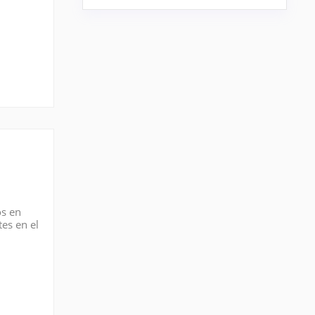
os en
tes en el
s