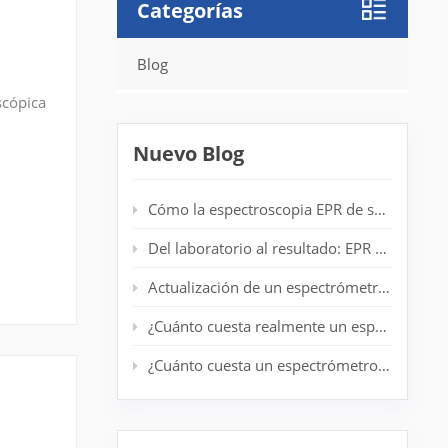
Categorías
Blog
scópica
Nuevo Blog
Cómo la espectroscopia EPR de sobremesa mejora la detección de radicales en laboratorios de polímeros
Del laboratorio al resultado: EPR de escritorio para análisis de centrifugado en tiempo real
Actualización de un espectrómetro EPR antiguo: prolongación de la vida útil del sistema sin un nuevo imán
¿Cuánto cuesta realmente un espectrómetro EPR de nivel básico?
¿Cuánto cuesta un espectrómetro EPR? Guía completa de precios para investigadores