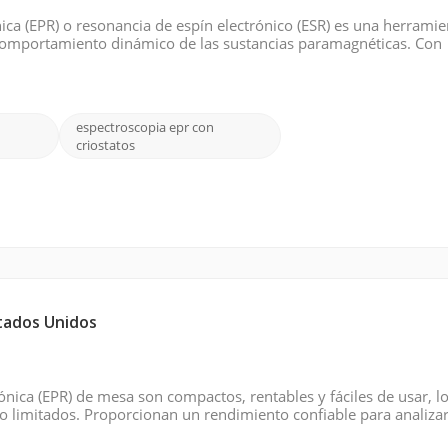
ca (EPR) o resonancia de espín electrónico (ESR) es una herramie
el comportamiento dinámico de las sustancias paramagnéticas. Con
e materiales y biología, esta técnica continúa remodelando nuestra
espectroscopia epr con
criostatos
stados Unidos
ica (EPR) de mesa son compactos, rentables y fáciles de usar, lo
o limitados. Proporcionan un rendimiento confiable para analiza
 menores necesidades de mantenimiento y operación simplificada 