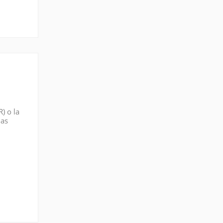
) o la
ias
 La