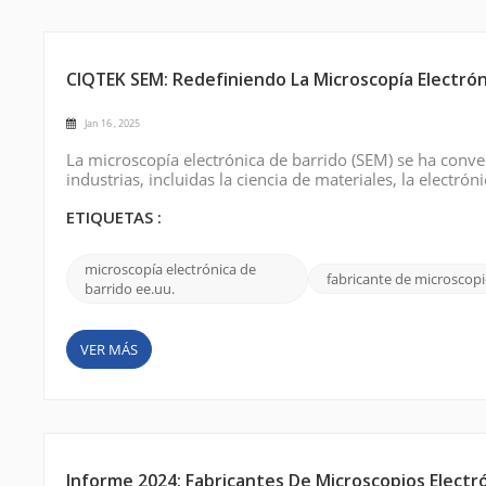
CIQTEK SEM: Redefiniendo La Microscopía Electrón
Jan 16 , 2025
La microscopía electrónica de barrido (SEM) se ha conv
industrias, incluidas la ciencia de materiales, la electrón
ampliamente en instalaciones de investigación, laborato
imágenes de alta resolución y a...
ETIQUETAS :
microscopía electrónica de
fabricante de microscop
barrido ee.uu.
VER MÁS
Informe 2024: Fabricantes De Microscopios Electr