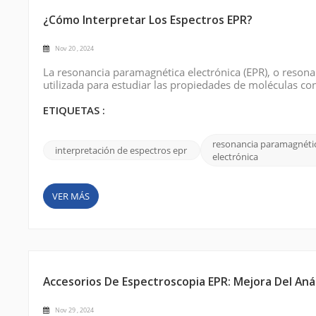
¿Cómo Interpretar Los Espectros EPR?
Nov 20 , 2024
La resonancia paramagnética electrónica (EPR), o resona
utilizada para estudiar las propiedades de moléculas c
información invaluable sobre la estructura electrónica, 
paramagnéticas. En este blog, expl...
ETIQUETAS :
resonancia paramagnéti
interpretación de espectros epr
electrónica
VER MÁS
Accesorios De Espectroscopia EPR: Mejora Del Anál
Nov 29 , 2024