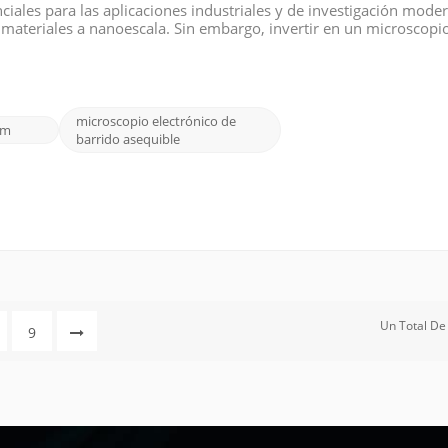
iales para las aplicaciones industriales y de investigación mode
 materiales a nanoescala. Sin embargo, invertir en un microscopi
prender su estructura de precios es crucial para los compradore
microscopio electrónico de
em
barrido asequible
Un Total D
9