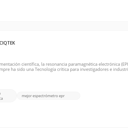
 CIQTEK
entación científica, la resonancia paramagnética electrónica (EPR
mpre ha sido una Tecnología crítica para investigadores e industr
es, detección de radicales libres y caracterización de materiales.
a
mejor espectrómetro epr
ca