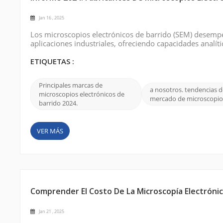
Jan 16 , 2025
Los microscopios electrónicos de barrido (SEM) desempe
aplicaciones industriales, ofreciendo capacidades analí
en las ciencias de los materiales, las ciencias biológica
en la piedra angular del an...
ETIQUETAS :
Principales marcas de
a nosotros. tendencias d
microscopios electrónicos de
mercado de microscopi
barrido 2024.
VER MÁS
Comprender El Costo De La Microscopía Electrónic
Jan 21 , 2025