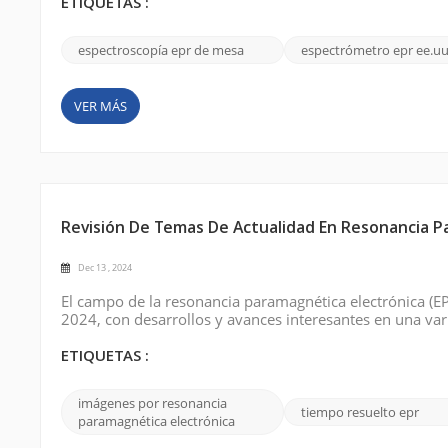
comparación con los sistemas EP...
ETIQUETAS :
espectroscopía epr de mesa
espectrómetro epr ee.uu
VER MÁS
Revisión De Temas De Actualidad En Resonancia P
Dec 13 , 2024
El campo de la resonancia paramagnética electrónica (EPR
2024, con desarrollos y avances interesantes en una vari
campo de EPR durante este año, destacando los logros m
futuras. EPR de alta re...
ETIQUETAS :
imágenes por resonancia
tiempo resuelto epr
paramagnética electrónica