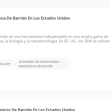
ica De Barrido En Los Estados Unidos
ertido en una herramienta indispensable en una amplia gama de
ica, la biología y la nanotecnología. En EE. UU., los SEM se utilizan
rios industriales y entornos de control de calidad para proporcio
proveedor de microscopios
ios sem
electrónicos de barrido
ónicos De Barrido En Los Estados Unidos