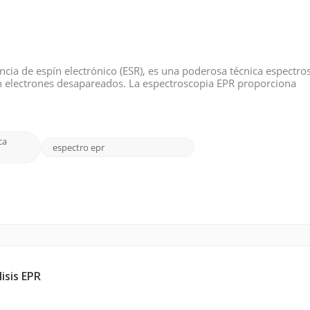
ncia de espín electrónico (ESR), es una poderosa técnica espectro
on electrones desapareados. La espectroscopia EPR proporciona
la dinámica de espín y el entorno de coordinación de las especies
ca
espectro epr
isis EPR