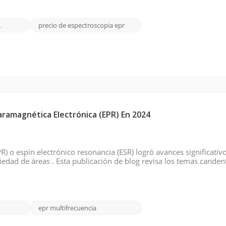
.
precio de espectroscopia epr
aramagnética Electrónica (EPR) En 2024
) o espín electrónico resonancia (ESR) logró avances significativ
edad de áreas . Esta publicación de blog revisa los temas canden
ás notables, las tendencias emergentes y las posibles direccione
epr multifrecuencia