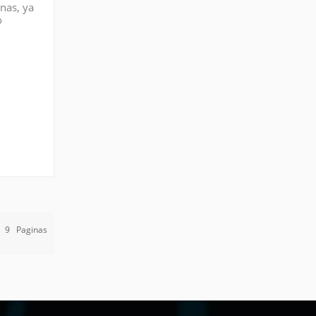
rnas, ya
o
s
e
9
Paginas