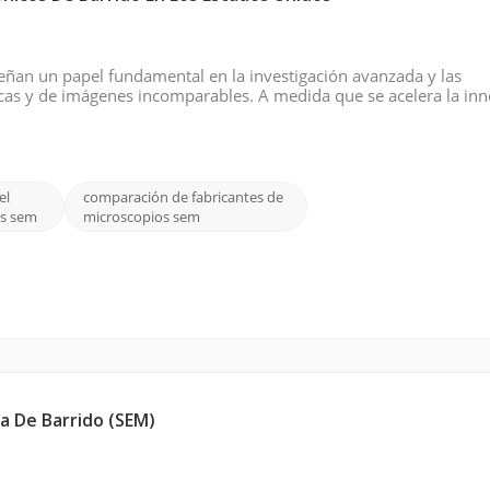
ñan un papel fundamental en la investigación avanzada y las
ticas y de imágenes incomparables. A medida que se acelera la in
s y las industrias de semiconductores, la tecnología SEM se ha conv
el
comparación de fabricantes de
os sem
microscopios sem
a De Barrido (SEM)