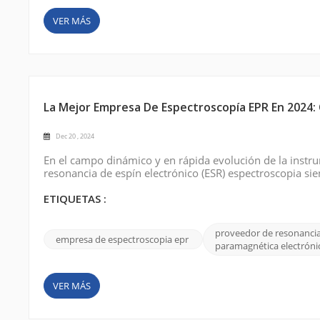
VER MÁS
La Mejor Empresa De Espectroscopía EPR En 2024:
Dec 20 , 2024
En el campo dinámico y en rápida evolución de la instrum
resonancia de espín electrónico (ESR) espectroscopia sie
involucradas en la investigación de estructuras molecular
espectroscopia EPR h...
ETIQUETAS :
proveedor de resonanci
empresa de espectroscopia epr
paramagnética electróni
VER MÁS