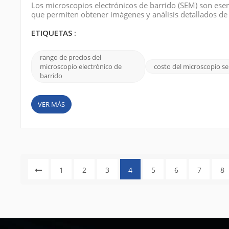
Los microscopios electrónicos de barrido (SEM) son esenc
que permiten obtener imágenes y análisis detallados de
electrónico de barrido es una decisión importante y com
potenciales. En este blog anali...
ETIQUETAS :
rango de precios del
microscopio electrónico de
costo del microscopio s
barrido
VER MÁS
1
2
3
4
5
6
7
8