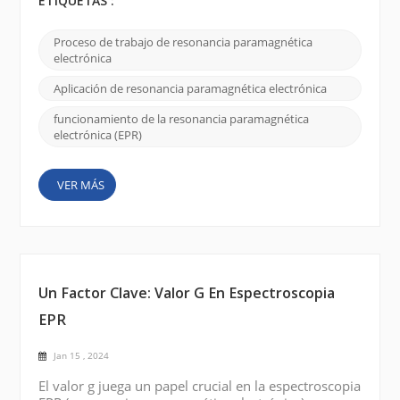
estudiar las propiedades magnéticas de materiales
ETIQUETAS :
que contienen electrones desapareados. A
continuación se ofrece una breve explicación de
Proceso de trabajo de resonancia paramagnética
cómo funciona la resonancia paramagnética de
electrónica
electrones : Electrones desapareados: muchos
materiales, como los iones ...
Aplicación de resonancia paramagnética electrónica
funcionamiento de la resonancia paramagnética
electrónica (EPR)
VER MÁS
Un Factor Clave: Valor G En Espectroscopia
EPR
Jan 15 , 2024
El valor g juega un papel crucial en la espectroscopia