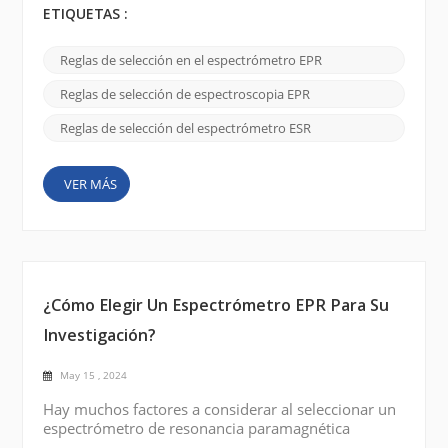
sustancias paramagnéticas. Proporciona
ETIQUETAS :
información valiosa sobre la naturaleza y las
interacciones de los electrones desapareados en los
Reglas de selección en el espectrómetro EPR
campos magnéticos. Las reglas de selección en
espectroscopia EPR establecen condiciones que
Reglas de selección de espectroscopia EPR
permiten o prohíben salto...
Reglas de selección del espectrómetro ESR
VER MÁS
¿Cómo Elegir Un Espectrómetro EPR Para Su
Investigación?
May 15 , 2024
Hay muchos factores a considerar al seleccionar un
espectrómetro de resonancia paramagnética
electrónica (EPR) para su investigación. Algunos de