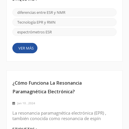
un papel importante. Aunque utilizan principios
similares, existen diferencias significativas entre las
diferencias entre ESR y NMR
dos técnicas. Espectrómetro ESR: Los
espectrómetros de resonancia de espín electrónico
Tecnología EPR y RMN
(ESR) se emplean para e...
espectrómetros ESR
VER MÁS
¿Cómo Funciona La Resonancia
Paramagnética Electrónica?
Jan 10 , 2024
La resonancia paramagnética electrónica (EPR) ,
también conocida como resonancia de espín
electrónico (ESR) , es una técnica utilizada para