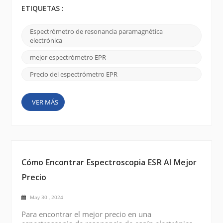
los puntos clave se enumeran a continuación:
ETIQUETAS :
Rango de frecuencia: determine el rango de
frecuencia necesario para su estudio. Los
Espectrómetro de resonancia paramagnética
espectrómetros EPR están disponibles en diferentes
electrónica
rangos de frecuencia, como banda X, banda Q y
banda W. La elección depen...
mejor espectrómetro EPR
Precio del espectrómetro EPR
VER MÁS
Cómo Encontrar Espectroscopia ESR Al Mejor
Precio
May 30 , 2024
Para encontrar el mejor precio en una