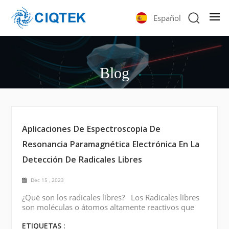
Español
Blog
Aplicaciones De Espectroscopia De
Resonancia Paramagnética Electrónica En La
Detección De Radicales Libres
Dec 15 , 2023
¿Qué son los radicales libres? Los Radicales libres
son moléculas o átomos altamente reactivos que
desempeñan un papel crucial en diversos procesos
químicos y biológicos. Comprender su
ETIQUETAS :