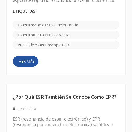
espectroscopia de resonancia de espín electrónico
(ESR) , puede seguir los pasos a continuación: 1.
Explora las plataformas de búsqueda La forma más
ETIQUETAS :
directa es buscar “mejor precio de espectroscopía
de resonancia de espín electrónico (ESR)” en los
Espectroscopia ESR al mejor precio
principales motores de búsqueda como Google.
Utilice palabras como barato, oferta, asequible, etc.
Espectrómetro EPR a la venta
para describi...
Precio de espectroscopia EPR
VER MÁS
¿Por Qué ESR También Se Conoce Como EPR?
Jun 05 , 2024
ESR (resonancia de espín electrónico) y EPR
(resonancia paramagnética electrónica) se utilizan
indistintamente para describir la misma técnica