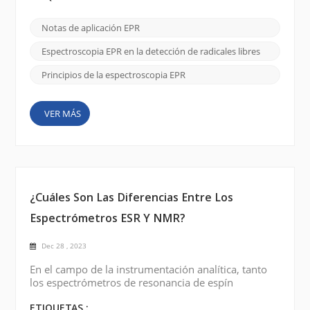
comportamiento y detectar su presencia es esencial
para estudiar su implicación en la progresión de
Notas de aplicación EPR
enfermedades, la contaminación ambiental y otros
sistemas biológicos y químicos. Imagen a través de
Espectroscopia EPR en la detección de radicales libres
Internet Prin...
Principios de la espectroscopia EPR
VER MÁS
¿Cuáles Son Las Diferencias Entre Los
Espectrómetros ESR Y NMR?
Dec 28 , 2023
En el campo de la instrumentación analítica, tanto
los espectrómetros de resonancia de espín
electrónico (ESR) como los espectrómetros de
resonancia magnética nuclear (RMN) desempeñan
ETIQUETAS :