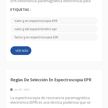
EPR (resonancia paramagnética electrónica) para
comprender la estructura electrónica y las
propiedades magnéticas de las sustancias
ETIQUETAS :
paramagnéticas. Hoy hablaremos sobre el factor
clave en la espectroscopia EPR: el valor g (factor g).
Valor g en espectroscopia EPR
El valor g es una cantidad adimensional que
representa una constante de proporcionalidad entre
valor g del espectrómetro epr
el campo magné...
factor g en espectroscopia ESR
VER MÁS
Reglas De Selección En Espectroscopia EPR
Jan 29 , 2024
La espectroscopia de resonancia paramagnética
electrónica (EPR) es una técnica poderosa que se
utiliza para estudiar la estructura electrónica de