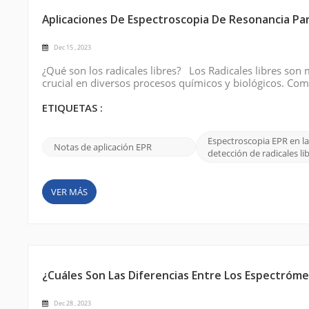
Aplicaciones De Espectroscopia De Resonancia Par
Dec 15 , 2023
¿Qué son los radicales libres? Los Radicales libres s
crucial en diversos procesos químicos y biológicos. Co
estudiar su implicación en la progresión de enfermedade
Imagen a través de Internet Prin...
ETIQUETAS :
Espectroscopia EPR en la
Notas de aplicación EPR
detección de radicales li
VER MÁS
¿Cuáles Son Las Diferencias Entre Los Espectróm
Dec 28 , 2023