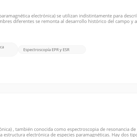
aramagnética electrónica) se utilizan indistintamente para describ
mbres diferentes se remonta al desarrollo histórico del campo y 
te, la técnica se llamaba ESR o resonancia de espín electrónico .
ca
Espectroscopía EPR y ESR
ónica) , también conocida como espectroscopia de resonancia de
r la estructura electrónica de especies paramagnéticas. Hay dos tip