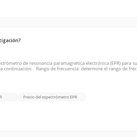
tigación?
ectrómetro de resonancia paramagnética electrónica (EPR) para s
 a continuación: Rango de frecuencia: determine el rango de fre
n disponibles en diferentes rangos de frecuencia, como banda X,
R
Precio del espectrómetro EPR