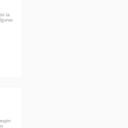
ir la
algunas
 Fue
 espín
os