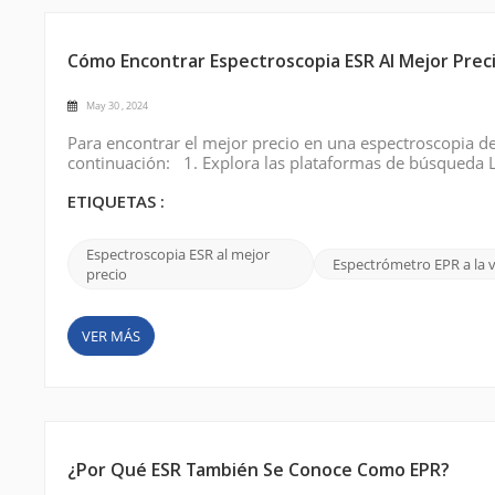
Cómo Encontrar Espectroscopia ESR Al Mejor Prec
May 30 , 2024
Para encontrar el mejor precio en una espectroscopia de 
continuación: 1. Explora las plataformas de búsqueda L
resonancia de espín electrónico (ESR)” en los principa
oferta, asequible, etc. para describi...
ETIQUETAS :
Espectroscopia ESR al mejor
Espectrómetro EPR a la 
precio
VER MÁS
¿Por Qué ESR También Se Conoce Como EPR?