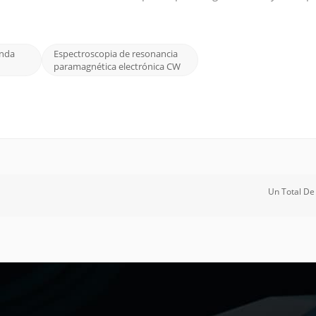
 de onda continua (CW) y espectroscopia EPR pulsada . Espectro
onda
Espectroscopia de resonancia
paramagnética electrónica CW
Un Total D