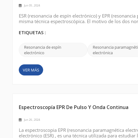
Jun 05 , 2024
ESR (resonancia de espín electrónico) y EPR (resonancia p
misma técnica espectroscópica. El motivo de los dos no
de las historias interesantes que lo rodean. Originalmen
descubierto a med...
ETIQUETAS :
Resonancia de espín
Resonancia paramagnéti
electrónico
electrónica
VER MÁS
Espectroscopía EPR De Pulso Y Onda Continua
Jun 26 , 2024
La espectroscopia EPR (resonancia paramagnética electr
electrónico (ESR) , es una técnica utilizada para estudia