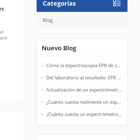
Categorías
es
Blog
el
para
micos.
Nuevo Blog
Cómo la espectroscopia EPR de sobremesa mejora la detección de radicales en laboratorios de polímeros
Del laboratorio al resultado: EPR de escritorio para análisis de centrifugado en tiempo real
Actualización de un espectrómetro EPR antiguo: prolongación de la vida útil del sistema sin un nuevo imán
¿Cuánto cuesta realmente un espectrómetro EPR de nivel básico?
¿Cuánto cuesta un espectrómetro EPR? Guía completa de precios para investigadores