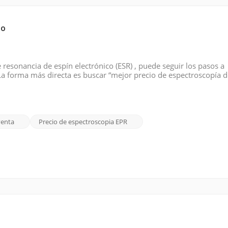
io
resonancia de espín electrónico (ESR) , puede seguir los pasos a
a forma más directa es buscar “mejor precio de espectroscopía 
les motores de búsqueda como Google. Utilice palabras como barat
venta
Precio de espectroscopia EPR