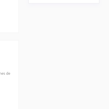
ones de
iones