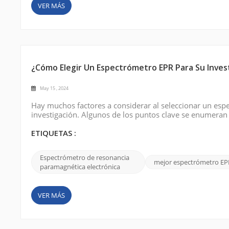
VER MÁS
¿Cómo Elegir Un Espectrómetro EPR Para Su Inves
May 15 , 2024
Hay muchos factores a considerar al seleccionar un esp
investigación. Algunos de los puntos clave se enumeran
necesario para su estudio. Los espectrómetros EPR está
y banda W. La elección depen...
ETIQUETAS :
Espectrómetro de resonancia
mejor espectrómetro EP
paramagnética electrónica
VER MÁS