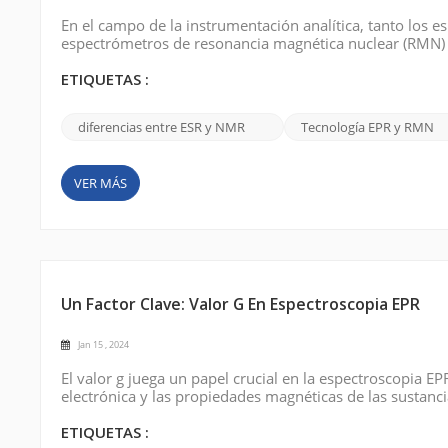
En el campo de la instrumentación analítica, tanto los 
espectrómetros de resonancia magnética nuclear (RMN) 
existen diferencias significativas entre las dos técnic
electrónico (ESR) se emplean para e...
ETIQUETAS :
diferencias entre ESR y NMR
Tecnología EPR y RMN
VER MÁS
Un Factor Clave: Valor G En Espectroscopia EPR
Jan 15 , 2024
El valor g juega un papel crucial en la espectroscopia 
electrónica y las propiedades magnéticas de las sustanc
espectroscopia EPR: el valor g (factor g). El valor g es
proporcionalidad entre el campo magné...
ETIQUETAS :