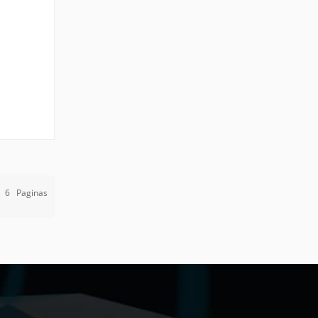
scopía
e
6
Paginas