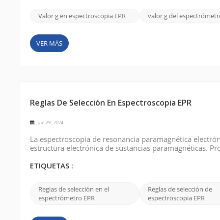
Valor g en espectroscopia EPR
valor g del espectrómetr
VER MÁS
Reglas De Selección En Espectroscopia EPR
Jan 29 , 2024
La espectroscopia de resonancia paramagnética electrónic
estructura electrónica de sustancias paramagnéticas. Pr
los electrones desapareados en los campos magnéticos. 
que permiten o prohíben salto...
ETIQUETAS :
Reglas de selección en el
Reglas de selección de
espectrómetro EPR
espectroscopia EPR