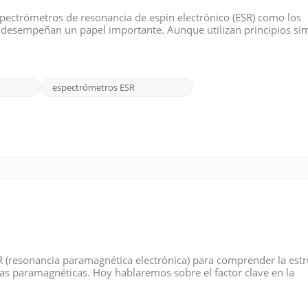
espectrómetros de resonancia de espín electrónico (ESR) como los
desempeñan un papel importante. Aunque utilizan principios sim
as. Espectrómetro ESR: Los espectrómetros de resonancia de espín
espectrómetros ESR
EPR (resonancia paramagnética electrónica) para comprender la est
ias paramagnéticas. Hoy hablaremos sobre el factor clave en la
 una cantidad adimensional que representa una constante de