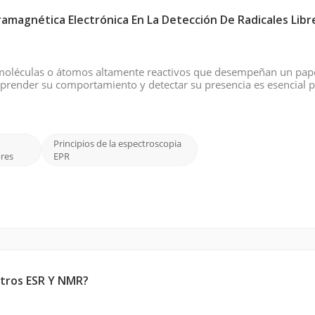
amagnética Electrónica En La Detección De Radicales Libr
on moléculas o átomos altamente reactivos que desempeñan un pap
mprender su comportamiento y detectar su presencia es esencial 
s, la contaminación ambiental y otros sistemas biológicos y quí
Principios de la espectroscopia
bres
EPR
etros ESR Y NMR?