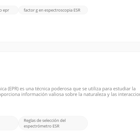
o epr
factor g en espectroscopia ESR
a (EPR) es una técnica poderosa que se utiliza para estudiar la
oporciona información valiosa sobre la naturaleza y las interacci
Las reglas de selección en espectroscopia EPR establecen condic
Reglas de selección del
espectrómetro ESR