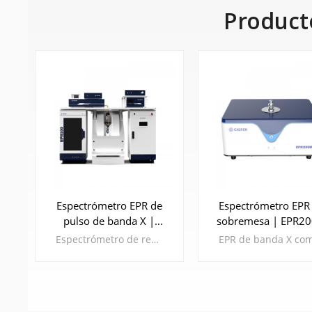
Product
Espectrómetro EPR de
Espectrómetro EPR
pulso de banda X |
sobremesa | EPR2
EPR100
Espectrómetro de resonancia paramagnética electrónica de pulso de banda X (EPR o ESR) EPR100 de CIQTEK Admite funciones EPR de onda continua y EPR de pulso Además de ser compatible con experimentos convencionales de EPR de onda continua, el EPR100 también puede controlar y medir con precisión los estados cuánticos de espín electrónico mediante secuencias de pulsos específicas. Esto permite realizar pruebas de EPR de pulsos como T1, T2, ESEEM (modulación de la envolvente del eco de espín electrónico), HYSCORE (correlación de subnivel hiperfina), etc. El instrumento EPR100 ofrece una amplia gama de accesorios opcionales , como Módulos ENDOR, DEER, TR-EPR y AWG , que cumplen plenamente los requisitos de todos los modos experimentales de EPR pulsado actuales. Cuando se combina con un sistema de temperatura variable , permite la detección de sustancias paramagnéticas a temperaturas ultrabajas. La espectroscopia EPR pulsada proporciona mayor resolución espectral , revelando las interacciones hiperfinas entre electrones y núcleos y proporcionando información estructural más detallada. Esta capacidad es insustituible y crucial en áreas de investigación científica como la ciencia de materiales, el análisis de estructuras biomoleculares, etc.