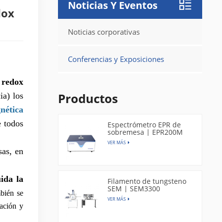
Noticias Y Eventos
dox
Noticias corporativas
Conferencias y Exposiciones
 redox
Productos
ia) los
nética
e todos
Espectrómetro EPR de
sobremesa | EPR200M
VER MÁS
sas, en
ida la
Filamento de tungsteno
SEM | SEM3300
ién se
VER MÁS
dación y