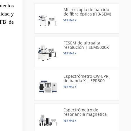
ientos
Microscopía de barrido
lidad y
de fibra óptica (FIB-SEM)
| DB550
VER MÁS
RFB de
FESEM de ultraalta
resolución | SEM5000X
VER MÁS
Espectrómetro CW-EPR
de banda X | EPR300
VER MÁS
Espectrómetro de
resonancia magnética
nuclear | CAN400
VER MÁS