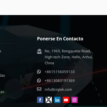
Ponerse En Contacto
s
No. 1969, Kongquetai Road,
High-tech Zone, Hefei, Anhui,
China
+8615156059133
adas
+8613083191369
info@ciqtek.com
cas