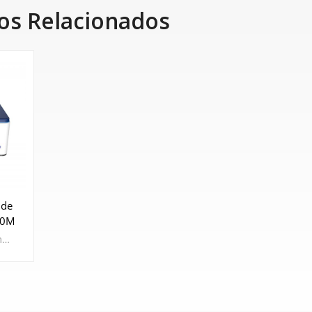
os Relacionados
 de
00M
EPR de banda X compacto con alta sensibilidad y fácil operación, ideal para investigación en química, catálisis y materiales. CIQTEK EPR200M es un compacto banco de trabajo resonancia paramagnética electrónica ( Espectrómetro EPR) Diseñado para la detección y análisis de radicales libres, iones de metales de transición y defectos paramagnéticos Permite a los investigadores monitorear reacciones químicas en tiempo real y obtener conocimientos más profundos de materiales con alta sensibilidad y estabilidad. Con la confianza de investigadores de todo el mundo >> Más de 300 sistemas EPR instalados | Más de 170 publicaciones científicas EE. UU. y América del Norte: info.usa@ciqtek.com > Internacional y otras regiones: info@ciqtek.com