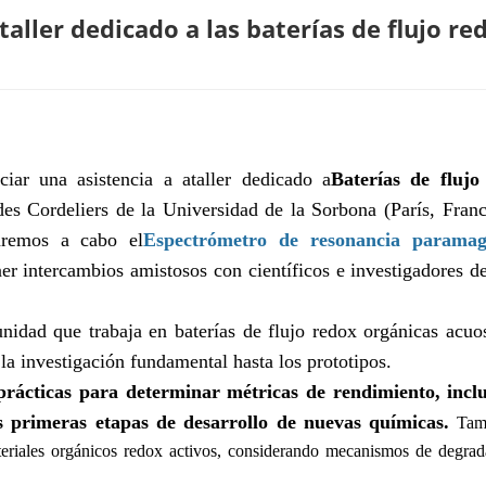
taller dedicado a las baterías de flujo re
ciar una asistencia a
a
taller dedicado a
Baterías de flujo
es Cordeliers de la Universidad de la Sorbona (París, Franc
aremos a cabo el
Espectrómetro de resonancia paramag
ner intercambios amistosos con científicos e investigadores d
unidad que trabaja en baterías de flujo redox orgánicas acuo
 la investigación fundamental hasta los prototipos.
prácticas para determinar métricas de rendimiento, inclu
as primeras etapas de desarrollo de nuevas químicas.
Tamb
teriales orgánicos redox activos, considerando mecanismos de degra