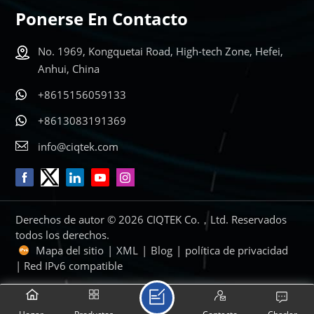
MÁS
MÁS
Ponerse En Contacto
No. 1969, Kongquetai Road, High-tech Zone, Hefei,
Anhui, China
+8615156059133
+8613083191369
info@ciqtek.com
Derechos de autor © 2026 CIQTEK Co.，Ltd. Reservados
todos los derechos.
Mapa del sitio
|
XML
|
Blog
|
política de privacidad
| Red IPv6 compatible