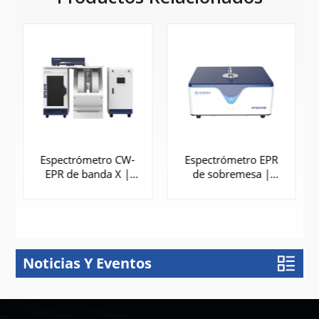
Espectrómetro CW-
Espectrómetro EPR
EPR de banda X |
de sobremesa |
EPR300
EPR200M
Noticias Y Eventos
APRENDE
APRENDE