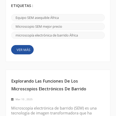
investigadores visualizan materiales en la micro y
nanoescala En los paisajes académicos y de
ETIQUETAS :
investigación de África, SEM sirve como un puente
entre los estudios teóricos y las aplicaciones del
Equipo SEM asequible África
mundo real, desde la ciencia y la biología de los
materiales hasta la nanotecnología y la investigación
Microscopio SEM mejor precio
ambiental...
microscopía electrónica de barrido África
VER MÁS
Explorando Las Funciones De Los
Microscopios Electrónicos De Barrido
Mar 10 , 2025
Microscopía electrónica de barrido (SEM) es una
tecnología de imagen transformadora que ha