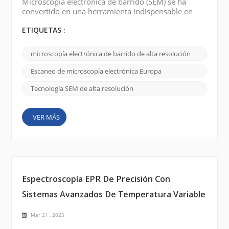
Microscopía electrónica de barrido (SEM) se ha
convertido en una herramienta indispensable en
varios campos científicos e industriales, lo que
permite a los investigadores explorar el mundo de
ETIQUETAS :
micro y nanoescala con claridad sin precedentes.
SEM de alta resolución , en particular, ha
microscopía electrónica de barrido de alta resolución
revolucionado la ciencia de los materiales, las
ciencias de la vida e investigaci&oacut...
Escaneo de microscopía electrónica Europa
Tecnología SEM de alta resolución
VER MÁS
Espectroscopía EPR De Precisión Con
Sistemas Avanzados De Temperatura Variable
Mar 21 , 2025