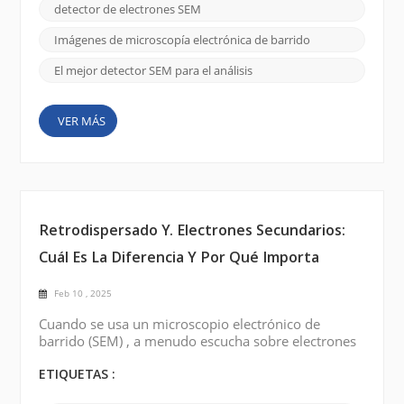
elegir el mejor detector de electrones para su
detector de electrones SEM
aplicación específica. En este blog, exploraremos los
diversos tipos de detectores de electrones, disc...
Imágenes de microscopía electrónica de barrido
El mejor detector SEM para el análisis
VER MÁS
Retrodispersado Y. Electrones Secundarios:
Cuál Es La Diferencia Y Por Qué Importa
Feb 10 , 2025
Cuando se usa un microscopio electrónico de
barrido (SEM) , a menudo escucha sobre electrones
retrodispersados ​​(BSE) y Electrones secundarios (SE)
. Pero, ¿qué son exactamente? ¿Y por qué deberías
ETIQUETAS :
importarte? Si se está sumergiendo en la