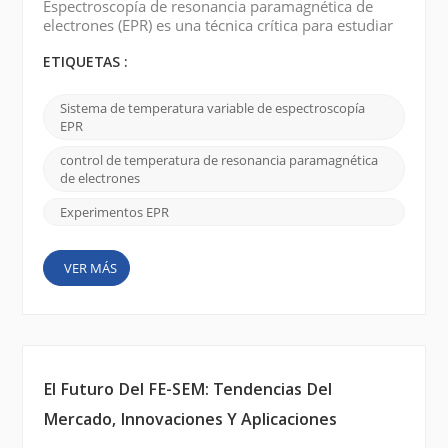
Espectroscopía de resonancia paramagnética de
electrones (EPR) es una técnica crítica para estudiar
las propiedades electrónicas de las especies
paramagnéticas, y control de temperatura juega un
ETIQUETAS :
papel central en la precisión y confiabilidad de las
mediciones de EPR. Sistemas de temperatura
Sistema de temperatura variable de espectroscopía
variable (VT) Permiten a los investigadores
EPR
investigar fen&o...
control de temperatura de resonancia paramagnética
de electrones
Experimentos EPR
VER MÁS
El Futuro Del FE-SEM: Tendencias Del
Mercado, Innovaciones Y Aplicaciones