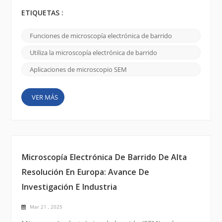
remodelado la investigación y el análisis industrial
Al aprovechar un haz de electrones, los SEM ofrecen
ETIQUETAS :
imágenes de resolución ultra alta que revelan los
intrincados detalles de las superficies a la
Funciones de microscopía electrónica de barrido
nanoescala, a la vista que los microscopios ópticos
convencionales simplemente no pueden
Utiliza la microscopía electrónica de barrido
proporcionar En luga...
Aplicaciones de microscopio SEM
VER MÁS
Microscopía Electrónica De Barrido De Alta
Resolución En Europa: Avance De
Investigación E Industria
Mar 21 , 2025