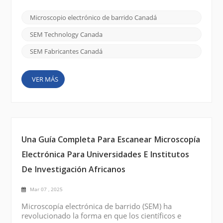
de materiales, biología o nanotecnología, el SEM
correcto puede proporcionar las imágenes y el
Microscopio electrónico de barrido Canadá
análisis detallados necesarios para avanzar en su
investigación. Si está en Canadá y busca invertir en
SEM Technology Canada
un...
SEM Fabricantes Canadá
VER MÁS
Una Guía Completa Para Escanear Microscopía
Electrónica Para Universidades E Institutos
De Investigación Africanos
Mar 07 , 2025
Microscopía electrónica de barrido (SEM) ha
revolucionado la forma en que los científicos e