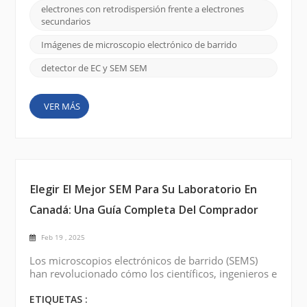
microscopía electrónica, comprender estos dos
electrones con retrodispersión frente a electrones
tipos de electrones es esencial para interpretar
secundarios
imágenes y optimizar los resultados. En este blog,
desglosaremos ...
Imágenes de microscopio electrónico de barrido
detector de EC y SEM SEM
VER MÁS
Elegir El Mejor SEM Para Su Laboratorio En
Canadá: Una Guía Completa Del Comprador
Feb 19 , 2025
Los microscopios electrónicos de barrido (SEMS)
han revolucionado cómo los científicos, ingenieros e
investigadores analizan los materiales a nivel
microscópico. Ya sea que esté trabajando en ciencia
ETIQUETAS :