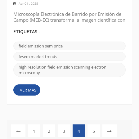
Apr 01 , 2025
Microscopía Electrónica de Barrido por Emisión de
Campo (MEB-EC) transforma la imagen científica con
una precisión sin precedentes, impulsando los
avances en la ciencia de materiales, la investigación
ETIQUETAS :
biomédica y la nanotecnología. A medida que las
industrias exigen una mayor resolución y precisión,
field emission sem price
la MEB-EC se está convirtiendo en la herramienta
principal para la investigación de vanguardia. Cre...
fesem market trends
high resolution field emission scanning electron
microscopy
VER MÁS
1
2
3
4
5