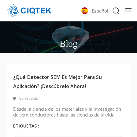
Español
Blog
¿Qué Detector SEM Es Mejor Para Su
Aplicación? ¡Descúbrelo Ahora!
Feb 10 , 2025
Desde la ciencia de los materiales y la investigación
de semiconductores hasta las ciencias de la vida,
microscopía electrónica de barrido (SEM) se ha
vuelto esencial en varias industrias. La clave para
ETIQUETAS :
desbloquear todo el potencial de SEMS radica en