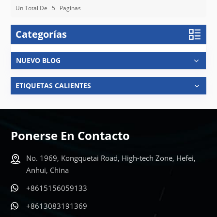
Un Total De
5
Paginas
Categorías
NUEVO BLOG
ETIQUETAS CALIENTES
Ponerse En Contacto
No. 1969, Kongquetai Road, High-tech Zone, Hefei,
Anhui, China
+8615156059133
+8613083191369