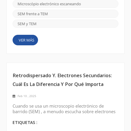
poderosas herramientas han abierto nuevas vías
Microscópio electrónico escaneando
para una variedad de disciplinas científicas,
permitiendo a los investigadores profundizar en la
SEM frente a TEM
composición, estructura y compor...
SEM y TEM
VER MÁS
Retrodispersado Y. Electrones Secundarios:
Cuál Es La Diferencia Y Por Qué Importa
Feb 10 , 2025
Cuando se usa un microscopio electrónico de
barrido (SEM) , a menudo escucha sobre electrones
retrodispersados ​​(BSE) y Electrones secundarios (SE)
. Pero, ¿qué son exactamente? ¿Y por qué deberías
ETIQUETAS :
importarte? Si se está sumergiendo en la