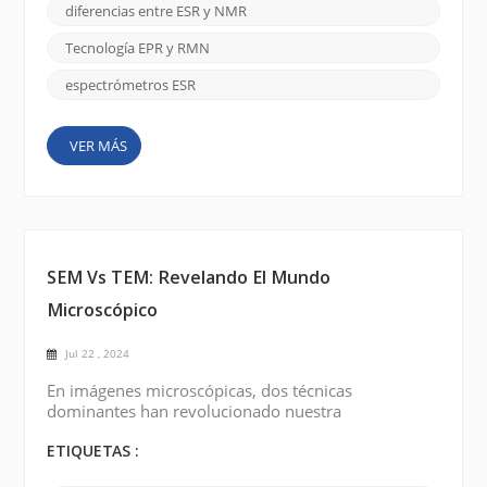
similares, existen diferencias significativas entre las
diferencias entre ESR y NMR
dos técnicas. Espectrómetro ESR: Los
espectrómetros de resonancia de espín electrónico
Tecnología EPR y RMN
(ESR) se emplean para e...
espectrómetros ESR
VER MÁS
SEM Vs TEM: Revelando El Mundo
Microscópico
Jul 22 , 2024
En imágenes microscópicas, dos técnicas
dominantes han revolucionado nuestra
comprensión de la complejidad del nanomundo: la
microscopía electrónica de barrido (SEM) y la
ETIQUETAS :
microscopía electrónica de transmisión (TEM) . Estas