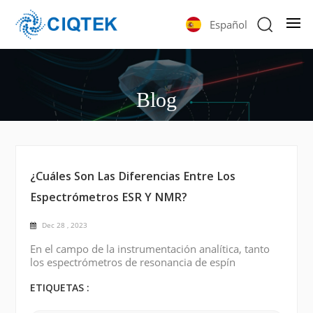
Español
Blog
¿Cuáles Son Las Diferencias Entre Los
Espectrómetros ESR Y NMR?
Dec 28 , 2023
En el campo de la instrumentación analítica, tanto
los espectrómetros de resonancia de espín
electrónico (ESR) como los espectrómetros de
resonancia magnética nuclear (RMN) desempeñan
ETIQUETAS :
un papel importante. Aunque utilizan principios