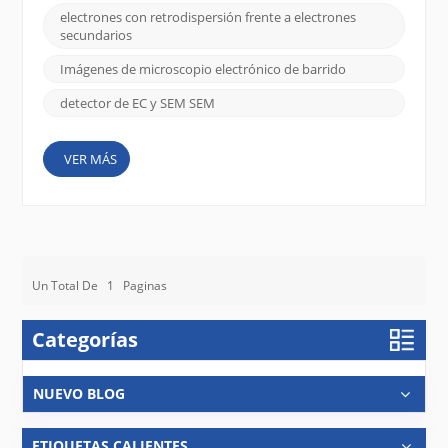
microscopía electrónica, comprender estos dos
electrones con retrodispersión frente a electrones
tipos de electrones es esencial para interpretar
secundarios
imágenes y optimizar los resultados. En este blog,
desglosaremos ...
Imágenes de microscopio electrónico de barrido
detector de EC y SEM SEM
VER MÁS
Un Total De
1
Paginas
Categorías
NUEVO BLOG
ETIQUETAS CALIENTES