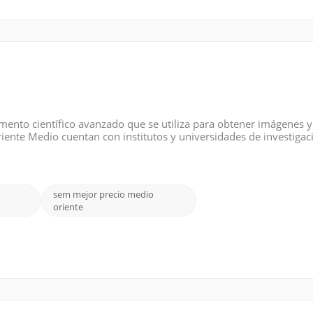
umento científico avanzado que se utiliza para obtener imágenes y
riente Medio cuentan con institutos y universidades de investigac
s Árabes Unidos (EAU), Turquía, Egipto e Irak invierten fuertement
sem mejor precio medio
oriente