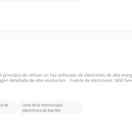
l principio de utilizar un haz enfocado de electrones de alta ener
agen detallada de alta resolución. Fuente de electrones: SEM fun
nte un filamento de tungsteno calentado o una pistola de emisió
ca de
Usos de la microscopía
electrónica de barrido