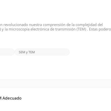
n revolucionado nuestra comprensión de la complejidad del
y la microscopía electrónica de transmisión (TEM) . Estas poder
e disciplinas científicas, permitiendo a los investigadores profu
SEM y TEM
EM Adecuado