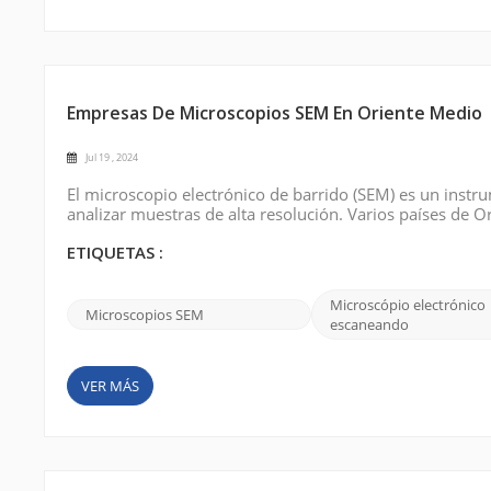
Empresas De Microscopios SEM En Oriente Medio
Jul 19 , 2024
El microscopio electrónico de barrido (SEM) es un instr
analizar muestras de alta resolución. Varios países de O
científica bien establecidos; Arabia Saudita, los Emirato
investigación y desarrollo...
ETIQUETAS :
Microscópio electrónico
Microscopios SEM
escaneando
VER MÁS