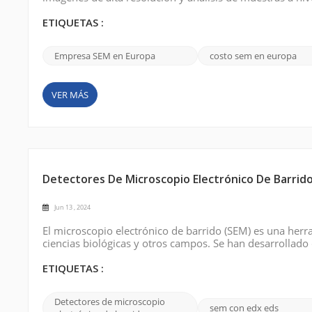
electrónicos de barrido disponibles en Europa que ofre
Company (Thermo Fisher Scientific): ...
ETIQUETAS :
Empresa SEM en Europa
costo sem en europa
VER MÁS
Detectores De Microscopio Electrónico De Barrid
Jun 13 , 2024
El microscopio electrónico de barrido (SEM) es una herr
ciencias biológicas y otros campos. Se han desarrollado
el rendimiento del SEM. Los siguientes son algunos tipo
(BSE): los detector...
ETIQUETAS :
Detectores de microscopio
sem con edx eds