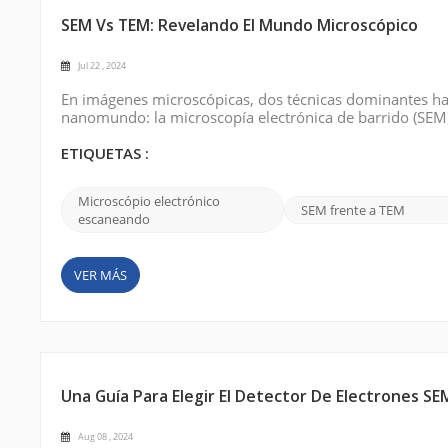
SEM Vs TEM: Revelando El Mundo Microscópico
Jul 22 , 2024
En imágenes microscópicas, dos técnicas dominantes ha
nanomundo: la microscopía electrónica de barrido (SEM) 
herramientas han abierto nuevas vías para una variedad d
en la composición, estructura y compor...
ETIQUETAS :
Microscópio electrónico
SEM frente a TEM
escaneando
VER MÁS
Una Guía Para Elegir El Detector De Electrones S
Aug 08 , 2024