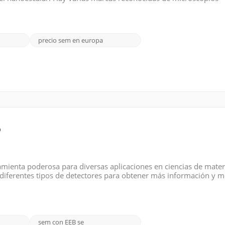
cen SEM de última generación. Aquí hay algunas marcas notables
precio sem en europa
o
amienta poderosa para diversas aplicaciones en ciencias de mater
 diferentes tipos de detectores para obtener más información y m
s comunes de detectores SEM : Detector de electrones retrodisper
sem con EEB se