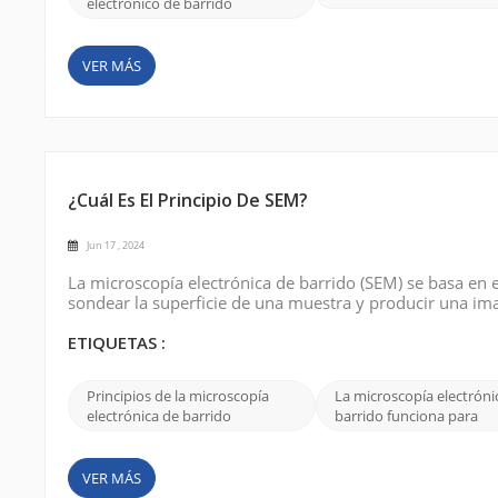
electrónico de barrido
VER MÁS
¿Cuál Es El Principio De SEM?
Jun 17 , 2024
La microscopía electrónica de barrido (SEM) se basa en e
sondear la superficie de una muestra y producir una im
mediante el uso de una fuente de electrones, generalme
campo, para producir ...
ETIQUETAS :
Principios de la microscopía
La microscopía electróni
electrónica de barrido
barrido funciona para
VER MÁS