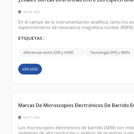
¿Cuáles Son Las Diferencias Entre Los Espectróm
Dec 28 , 2023
En el campo de la instrumentación analítica, tanto los 
espectrómetros de resonancia magnética nuclear (RMN) 
existen diferencias significativas entre las dos técnic
electrónico (ESR) se emplean para e...
ETIQUETAS :
diferencias entre ESR y NMR
Tecnología EPR y RMN
VER MÁS
Marcas De Microscopios Electrónicos De Barrido E
Feb 07 , 2024
Los microscopios electrónicos de barrido (SEM) son ins
imágenes de alta resolución y análisis de muestras a ni