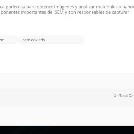
nica poderosa para obtener imágenes y analizar materiales a nano
omponentes importantes del SEM y son responsables de capturar
ener resultados precisos y fiables, es fundamental elegir el detect
sem
sem edx eds
Un Total D