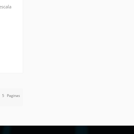
escala
or de
e
5
Paginas