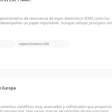
etros ESR Y NMR?
espectrómetros de resonancia de espín electrónico (ESR) como los
desempeñan un papel importante. Aunque utilizan principios sim
as. Espectrómetro ESR: Los espectrómetros de resonancia de espín
espectrómetros ESR
n Europa
trumentos científicos muy avanzados y sofisticados que proporci
vel nanoescalar. Hay varias marcas reconocidas de microscopios