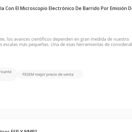
 Con El Microscopio Electrónico De Barrido Por Emisión 
te, los avances científicos dependen en gran medida de nuestra
as escalas más pequeñas. Una de esas herramientas de considera
or emisión de campo (FE SEM), y el CIQTEK SEM5000 se destaca po
ricante
FESEM mejor precio de venta