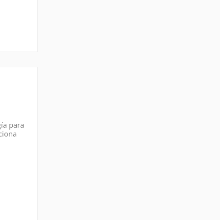
gía para
ciona
n de