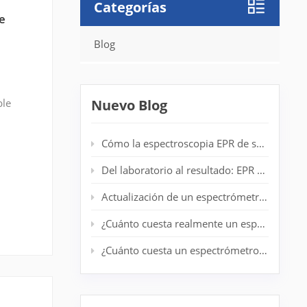
Categorías
De
Blog
ble
Nuevo Blog
r su
Cómo la espectroscopia EPR de sobremesa mejora la detección de radicales en laboratorios de polímeros
Del laboratorio al resultado: EPR de escritorio para análisis de centrifugado en tiempo real
Actualización de un espectrómetro EPR antiguo: prolongación de la vida útil del sistema sin un nuevo imán
¿Cuánto cuesta realmente un espectrómetro EPR de nivel básico?
¿Cuánto cuesta un espectrómetro EPR? Guía completa de precios para investigadores