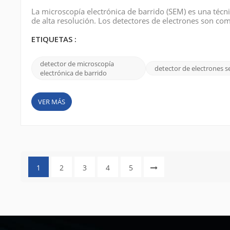
La microscopía electrónica de barrido (SEM) es una téc
de alta resolución. Los detectores de electrones son c
electrones y convertirlos en señales eléctricas. Para obt
electrones adecuado. Este art...
ETIQUETAS :
detector de microscopía
detector de electrones 
electrónica de barrido
VER MÁS
1
2
3
4
5