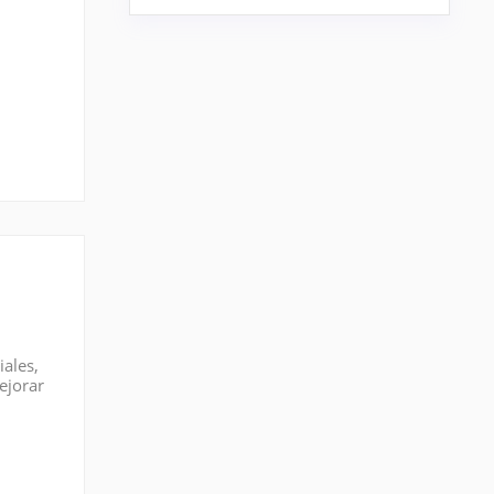
: FEI
iales,
ejorar
sados ​​