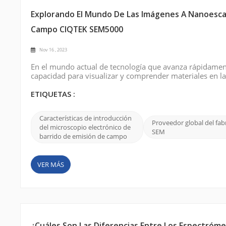
Explorando El Mundo De Las Imágenes A Nanoescala
Campo CIQTEK SEM5000
Nov 16 , 2023
En el mundo actual de tecnología que avanza rápidamen
capacidad para visualizar y comprender materiales en l
importancia es el microscopio electrónico de barrido p
versatilidad y capacidades superiores de o...
ETIQUETAS :
Características de introducción
Proveedor global del fab
del microscopio electrónico de
SEM
barrido de emisión de campo
VER MÁS