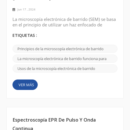
Jun 17 , 2024
La microscopía electrónica de barrido (SEM) se basa
en el principio de utilizar un haz enfocado de
electrones de alta energía para sondear la superficie
de una muestra y producir una imagen detallada de
ETIQUETAS :
alta resolución. Fuente de electrones: SEM
funciona mediante el uso de una fuente de
Principios de la microscopía electrónica de barrido
electrones, generalmente un filamento de tungsteno
calentado o una pistola de emisión de campo, para
La microscopía electrónica de barrido funciona para
producir ...
Usos de la microscopía electrónica de barrido
VER MÁS
Espectroscopía EPR De Pulso Y Onda
Continua