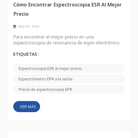
Cómo Encontrar Espectroscopia ESR Al Mejor
Precio
May 30 , 2024
Para encontrar el mejor precio en una
espectroscopia de resonancia de espín electrónico
(ESR) , puede seguir los pasos a continuación: 1.
Explora las plataformas de búsqueda La forma más
ETIQUETAS :
directa es buscar “mejor precio de espectroscopía
de resonancia de espín electrónico (ESR)” en los
Espectroscopia ESR al mejor precio
principales motores de búsqueda como Google.
Utilice palabras como barato, oferta, asequible, etc.
Espectrómetro EPR a la venta
para describi...
Precio de espectroscopia EPR
VER MÁS