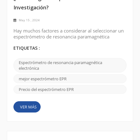
Investigación?
May 15 , 2024
Hay muchos factores a considerar al seleccionar un
espectrómetro de resonancia paramagnética
electrónica (EPR) para su investigación. Algunos de
los puntos clave se enumeran a continuación:
ETIQUETAS :
Rango de frecuencia: determine el rango de
frecuencia necesario para su estudio. Los
Espectrómetro de resonancia paramagnética
espectrómetros EPR están disponibles en diferentes
electrónica
rangos de frecuencia, como banda X, banda Q y
banda W. La elección depen...
mejor espectrómetro EPR
Precio del espectrómetro EPR
VER MÁS