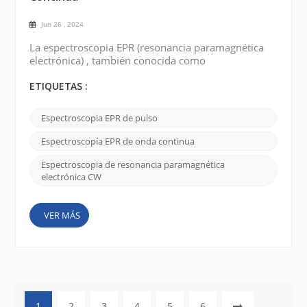
Jun 26 , 2024
La espectroscopia EPR (resonancia paramagnética
electrónica) , también conocida como
espectroscopia de resonancia de espín electrónico
(ESR) , es una técnica utilizada para estudiar la
ETIQUETAS :
estructura electrónica de especies paramagnéticas.
Hay dos tipos principales de espectroscopia EPR:
Espectroscopia EPR de pulso
espectroscopia EPR de onda continua (CW) y
espectroscopia EPR pulsada . Espectroscopía EPR
Espectroscopía EPR de onda continua
de onda co...
Espectroscopia de resonancia paramagnética
electrónica CW
VER MÁS
1
2
3
4
5
6