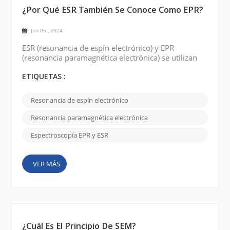
¿Por Qué ESR También Se Conoce Como EPR?
Jun 05 , 2024
ESR (resonancia de espín electrónico) y EPR
(resonancia paramagnética electrónica) se utilizan
indistintamente para describir la misma técnica
espectroscópica. El motivo de los dos nombres
ETIQUETAS :
diferentes se remonta al desarrollo histórico del
campo y algunas de las historias interesantes que lo
Resonancia de espín electrónico
rodean. Originalmente, la técnica se llamaba ESR o
resonancia de espín electrónico . Fue descubierto a
Resonancia paramagnética electrónica
med...
Espectroscopía EPR y ESR
VER MÁS
¿Cuál Es El Principio De SEM?