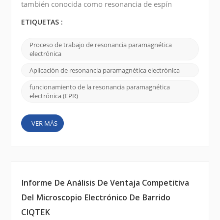
también conocida como resonancia de espín
electrónico (ESR) , es una técnica utilizada para
estudiar las propiedades magnéticas de materiales
ETIQUETAS :
que contienen electrones desapareados. A
continuación se ofrece una breve explicación de
Proceso de trabajo de resonancia paramagnética
cómo funciona la resonancia paramagnética de
electrónica
electrones : Electrones desapareados: muchos
materiales, como los iones ...
Aplicación de resonancia paramagnética electrónica
funcionamiento de la resonancia paramagnética
electrónica (EPR)
VER MÁS
Informe De Análisis De Ventaja Competitiva
Del Microscopio Electrónico De Barrido
CIQTEK