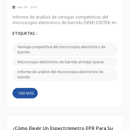
May 06 , 2024
Informe de análisis de ventajas competitivas del
microscopio electrónico de barrido (SEM) CIQTEK en
términos de precio, calidad y servicio: Mejor
precio: CIQTEK SEM se compara competitivamente
ETIQUETAS :
con otros productos similares en el mercado. La
empresa ofrece una gama de diferentes modelos y
Ventaja competitiva del microscopio electrónico de
especificaciones para satisfacer las necesidades de
barrido
diferentes clientes. Al ofrecer opciones asequibles,
CIQT...
Microscopio electrónico de barrido al mejor precio.
Informe de análisis del microscopio electrónico de
barrido
VER MÁS
¿Cómo Elegir Un Espectrómetro EPR Para Su