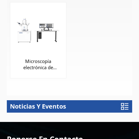
Microscopía
electrónica de
barrido (SEM) con
filamento de
tungsteno |
SEM3200
Noticias Y Eventos
APRENDE
MÁS
Ponerse En Contacto