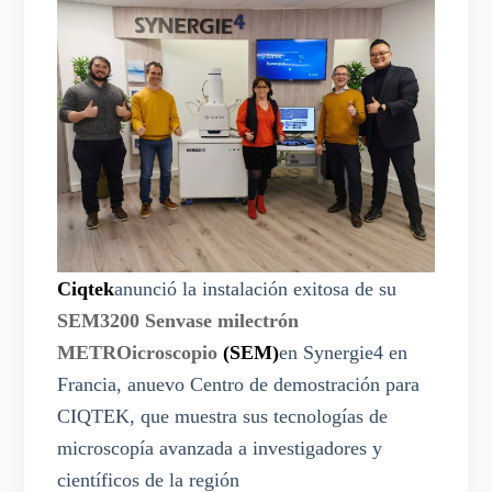
Ciqtek
anunció la instalación exitosa de su
SEM3200
S
envase
mi
lectrón
METRO
icroscopio
(SEM)
en Synergie4
en
Francia
, a
nuevo
Centro de demostración para
CIQTEK, que muestra sus tecnologías de
microscopía avanzada a investigadores y
científicos de la región