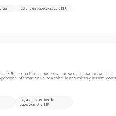
o epr
factor g en espectroscopia ESR
a (EPR) es una técnica poderosa que se utiliza para estudiar la
oporciona información valiosa sobre la naturaleza y las interacci
Las reglas de selección en espectroscopia EPR establecen condic
Reglas de selección del
espectrómetro ESR