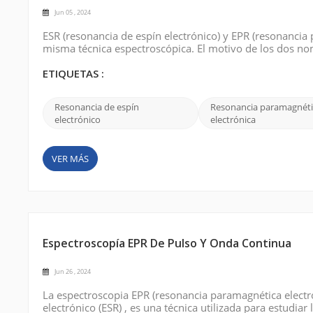
Jun 05 , 2024
ESR (resonancia de espín electrónico) y EPR (resonancia p
misma técnica espectroscópica. El motivo de los dos no
de las historias interesantes que lo rodean. Originalmen
descubierto a med...
ETIQUETAS :
Resonancia de espín
Resonancia paramagnéti
electrónico
electrónica
VER MÁS
Espectroscopía EPR De Pulso Y Onda Continua
Jun 26 , 2024
La espectroscopia EPR (resonancia paramagnética electr
electrónico (ESR) , es una técnica utilizada para estudia