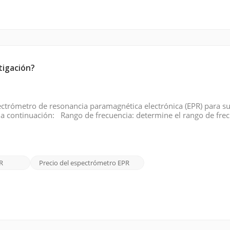
tigación?
ectrómetro de resonancia paramagnética electrónica (EPR) para s
 a continuación: Rango de frecuencia: determine el rango de fre
n disponibles en diferentes rangos de frecuencia, como banda X,
R
Precio del espectrómetro EPR