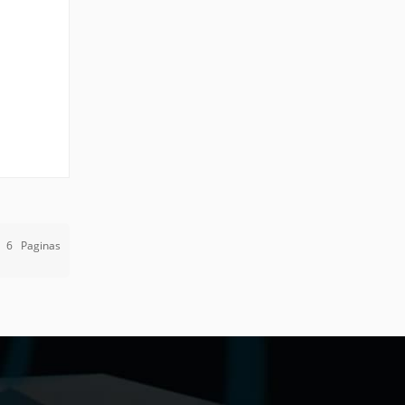
scopía
e
6
Paginas