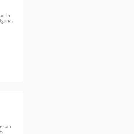
ir la
algunas
 Fue
 espín
os