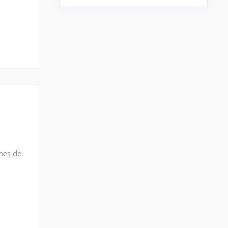
ones de
iones