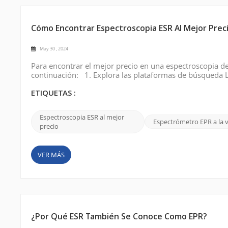
Cómo Encontrar Espectroscopia ESR Al Mejor Prec
May 30 , 2024
Para encontrar el mejor precio en una espectroscopia de 
continuación: 1. Explora las plataformas de búsqueda L
resonancia de espín electrónico (ESR)” en los principa
oferta, asequible, etc. para describi...
ETIQUETAS :
Espectroscopia ESR al mejor
Espectrómetro EPR a la 
precio
VER MÁS
¿Por Qué ESR También Se Conoce Como EPR?