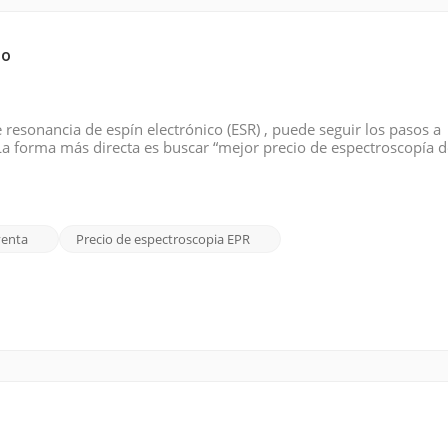
io
resonancia de espín electrónico (ESR) , puede seguir los pasos a
a forma más directa es buscar “mejor precio de espectroscopía 
les motores de búsqueda como Google. Utilice palabras como barat
venta
Precio de espectroscopia EPR