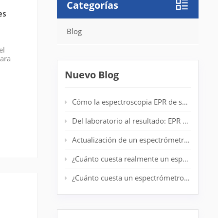
Categorías
es
Blog
el
para
micos.
Nuevo Blog
Cómo la espectroscopia EPR de sobremesa mejora la detección de radicales en laboratorios de polímeros
Del laboratorio al resultado: EPR de escritorio para análisis de centrifugado en tiempo real
Actualización de un espectrómetro EPR antiguo: prolongación de la vida útil del sistema sin un nuevo imán
¿Cuánto cuesta realmente un espectrómetro EPR de nivel básico?
¿Cuánto cuesta un espectrómetro EPR? Guía completa de precios para investigadores