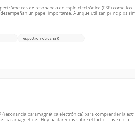
espectrómetros de resonancia de espín electrónico (ESR) como los
desempeñan un papel importante. Aunque utilizan principios sim
as. Espectrómetro ESR: Los espectrómetros de resonancia de espín
espectrómetros ESR
EPR (resonancia paramagnética electrónica) para comprender la est
ias paramagnéticas. Hoy hablaremos sobre el factor clave en la
 una cantidad adimensional que representa una constante de