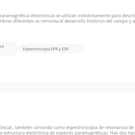
aramagnética electrónica) se utilizan indistintamente para describ
mbres diferentes se remonta al desarrollo histórico del campo y 
te, la técnica se llamaba ESR o resonancia de espín electrónico .
ca
Espectroscopía EPR y ESR
ónica) , también conocida como espectroscopia de resonancia de
r la estructura electrónica de especies paramagnéticas. Hay dos tip