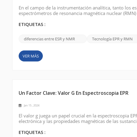
En el campo de la instrumentación analítica, tanto los 
espectrómetros de resonancia magnética nuclear (RMN) 
existen diferencias significativas entre las dos técnic
electrónico (ESR) se emplean para e...
ETIQUETAS :
diferencias entre ESR y NMR
Tecnología EPR y RMN
VER MÁS
Un Factor Clave: Valor G En Espectroscopia EPR
Jan 15 , 2024
El valor g juega un papel crucial en la espectroscopia 
electrónica y las propiedades magnéticas de las sustanc
espectroscopia EPR: el valor g (factor g). El valor g es
proporcionalidad entre el campo magné...
ETIQUETAS :