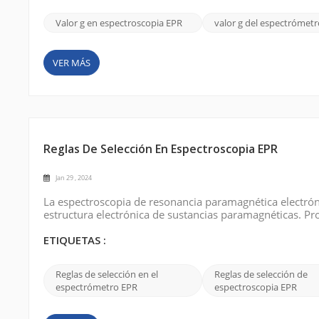
Valor g en espectroscopia EPR
valor g del espectrómetr
VER MÁS
Reglas De Selección En Espectroscopia EPR
Jan 29 , 2024
La espectroscopia de resonancia paramagnética electrónic
estructura electrónica de sustancias paramagnéticas. Pr
los electrones desapareados en los campos magnéticos. 
que permiten o prohíben salto...
ETIQUETAS :
Reglas de selección en el
Reglas de selección de
espectrómetro EPR
espectroscopia EPR