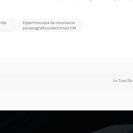
 de onda continua (CW) y espectroscopia EPR pulsada . Espectro
onda
Espectroscopia de resonancia
paramagnética electrónica CW
Un Total D