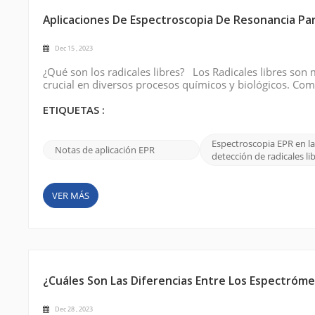
Aplicaciones De Espectroscopia De Resonancia Par
Dec 15 , 2023
¿Qué son los radicales libres? Los Radicales libres s
crucial en diversos procesos químicos y biológicos. Co
estudiar su implicación en la progresión de enfermedade
Imagen a través de Internet Prin...
ETIQUETAS :
Espectroscopia EPR en la
Notas de aplicación EPR
detección de radicales li
VER MÁS
¿Cuáles Son Las Diferencias Entre Los Espectróm
Dec 28 , 2023