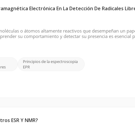
amagnética Electrónica En La Detección De Radicales Libr
on moléculas o átomos altamente reactivos que desempeñan un pap
mprender su comportamiento y detectar su presencia es esencial 
s, la contaminación ambiental y otros sistemas biológicos y quí
Principios de la espectroscopia
bres
EPR
etros ESR Y NMR?