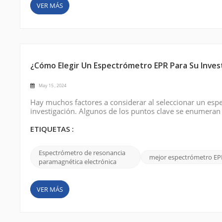
VER MÁS
¿Cómo Elegir Un Espectrómetro EPR Para Su Inves
May 15 , 2024
Hay muchos factores a considerar al seleccionar un esp
investigación. Algunos de los puntos clave se enumeran
necesario para su estudio. Los espectrómetros EPR está
y banda W. La elección depen...
ETIQUETAS :
Espectrómetro de resonancia
mejor espectrómetro EP
paramagnética electrónica
VER MÁS