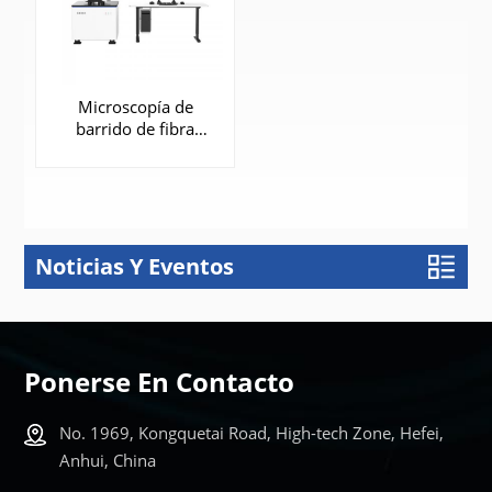
Microscopía de
barrido de fibra
óptica (FIB-SEM) |
DB550
Noticias Y Eventos
APRENDE
MÁS
Ponerse En Contacto
No. 1969, Kongquetai Road, High-tech Zone, Hefei,
Anhui, China