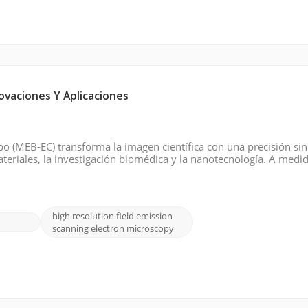
ovaciones Y Aplicaciones
o (MEB-EC) transforma la imagen científica con una precisión sin
teriales, la investigación biomédica y la nanotecnología. A medi
la MEB-EC se está convirtiendo en la herramienta principal para l
high resolution field emission
scanning electron microscopy