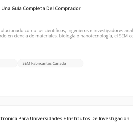
á: Una Guía Completa Del Comprador
olucionado cómo los científicos, ingenieros e investigadores anal
ndo en ciencia de materiales, biología o nanotecnología, el SEM c
s necesarios para avanzar en su investigación. Si está en Canadá 
SEM Fabricantes Canadá
trónica Para Universidades E Institutos De Investigación