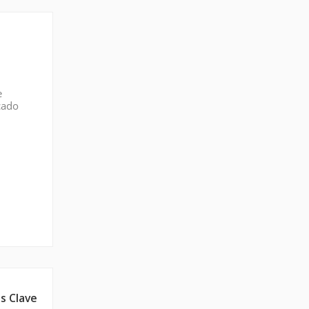
e
cado
L, FEI
s Clave