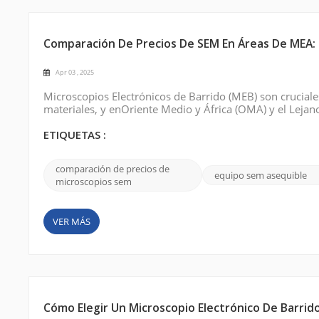
Comparación De Precios De SEM En Áreas De MEA: 
Apr 03 , 2025
Microscopios Electrónicos de Barrido (MEB) son cruciales
materiales, y enOriente Medio y África (OMA) y el Lejano
abarca una amplia gama, desde sistemas premium hasta 
(Thermo Fisher Scientific) y...
ETIQUETAS :
comparación de precios de
equipo sem asequible
microscopios sem
VER MÁS
Cómo Elegir Un Microscopio Electrónico De Barrid