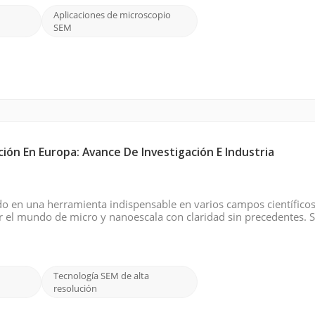
Aplicaciones de microscopio
SEM
ción En Europa: Avance De Investigación E Industria
do en una herramienta indispensable en varios campos científicos
rar el mundo de micro y nanoescala con claridad sin precedentes.
a de los materiales, las ciencias de la vida e investigaci&oacut...
Tecnología SEM de alta
resolución