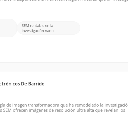
vertido en una piedra angular para revelar detalles intrincados 
SEM rentable en la
investigación nano
ctrónicos De Barrido
ogía de imagen transformadora que ha remodelado la investigació
los SEM ofrecen imágenes de resolución ultra alta que revelan los
 a la vista que los microscopios ópticos convencionales simplemen