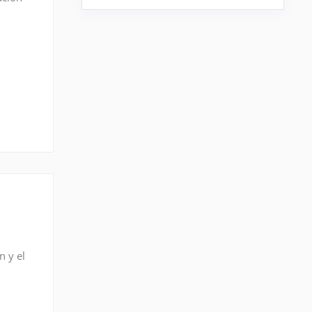
de
n y el
te no