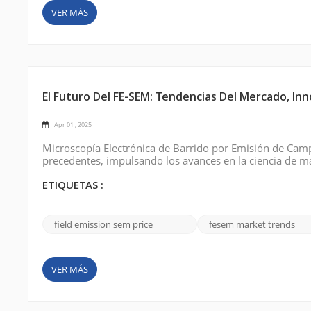
VER MÁS
El Futuro Del FE-SEM: Tendencias Del Mercado, Inn
Apr 01 , 2025
Microscopía Electrónica de Barrido por Emisión de Camp
precedentes, impulsando los avances en la ciencia de ma
las industrias exigen una mayor resolución y precisión, 
investigación de vanguardia. Cre...
ETIQUETAS :
field emission sem price
fesem market trends
VER MÁS