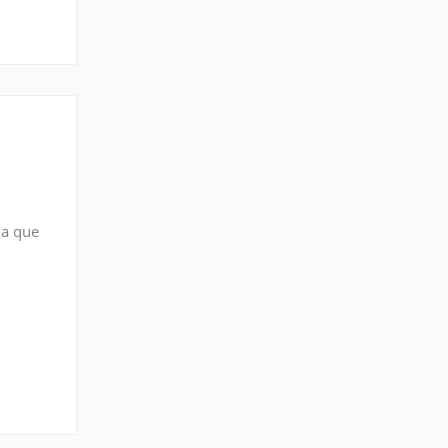
da que
a