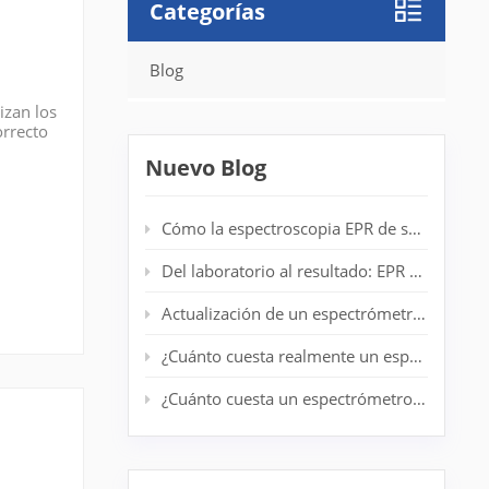
Categorías
Blog
izan los
orrecto
y busca
Nuevo Blog
Cómo la espectroscopia EPR de sobremesa mejora la detección de radicales en laboratorios de polímeros
Del laboratorio al resultado: EPR de escritorio para análisis de centrifugado en tiempo real
Actualización de un espectrómetro EPR antiguo: prolongación de la vida útil del sistema sin un nuevo imán
¿Cuánto cuesta realmente un espectrómetro EPR de nivel básico?
¿Cuánto cuesta un espectrómetro EPR? Guía completa de precios para investigadores