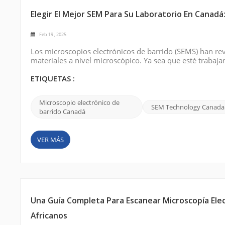
Elegir El Mejor SEM Para Su Laboratorio En Canad
Feb 19 , 2025
Los microscopios electrónicos de barrido (SEMS) han rev
materiales a nivel microscópico. Ya sea que esté trabaja
puede proporcionar las imágenes y el análisis detallado
invertir en un...
ETIQUETAS :
Microscopio electrónico de
SEM Technology Canada
barrido Canadá
VER MÁS
Una Guía Completa Para Escanear Microscopía Elec
Africanos