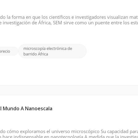
o la forma en que los científicos e investigadores visualizan mat
e investigación de África, SEM sirve como un puente entre los est
ia y la biología de los materiales hasta la nanotecnología y la
microscopía electrónica de
precio
barrido África
El Mundo A Nanoescala
nado cómo exploramos el universo microscópico Su capacidad par
lo hace indispensable en nanotecnología A medida que la investig