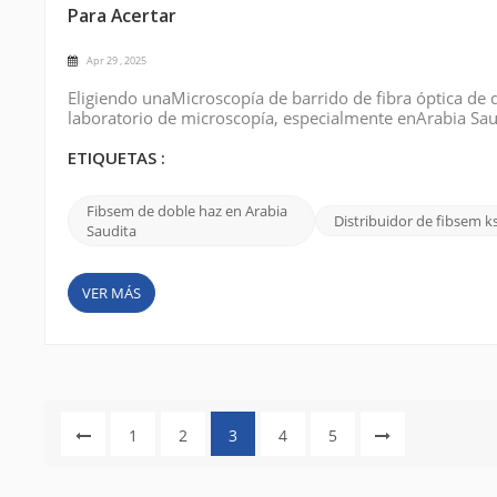
Para Acertar
Apr 29 , 2025
Eligiendo unaMicroscopía de barrido de fibra óptica de
laboratorio de microscopía, especialmente enArabia Sau
comprometer presupuesto y espacio de laboratorio, plan
rendimiento, la fiabilidad y el ...
ETIQUETAS :
Fibsem de doble haz en Arabia
Distribuidor de fibsem k
Saudita
VER MÁS
1
2
3
4
5