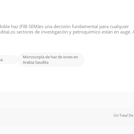
 doble haz (FIB-SEM)es una decisión fundamental para cualquier
ditaLos sectores de investigación y petroquímico están en auge. 
téese estas cinco preguntas para garantizar que su sistema ofrez
Microscopía de haz de iones en
sa
Arabia Saudita
Un Total D