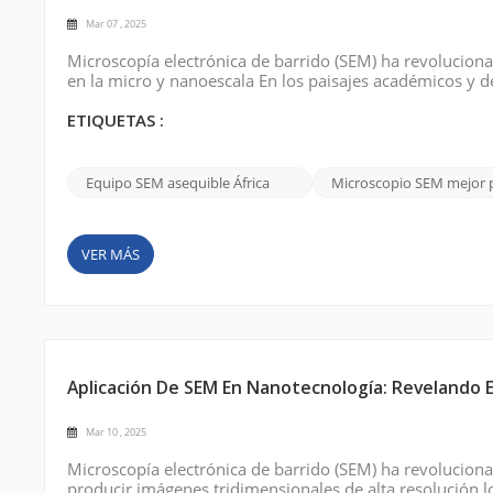
Mar 07 , 2025
Microscopía electrónica de barrido (SEM) ha revolucionad
en la micro y nanoescala En los paisajes académicos y d
teóricos y las aplicaciones del mundo real, desde la cienc
investigación ambiental...
ETIQUETAS :
Equipo SEM asequible África
Microscopio SEM mejor 
VER MÁS
Aplicación De SEM En Nanotecnología: Revelando 
Mar 10 , 2025
Microscopía electrónica de barrido (SEM) ha revolucio
producir imágenes tridimensionales de alta resolución 