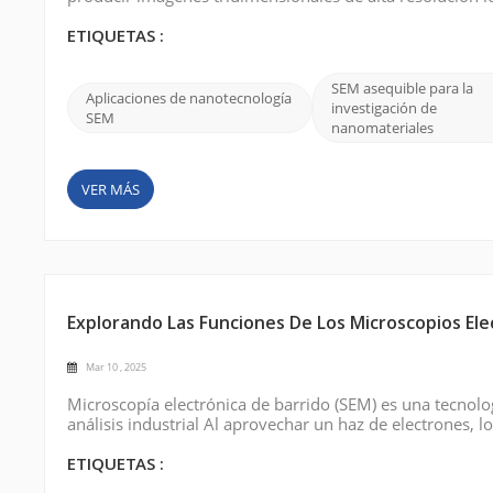
profundiza cada vez más en la nanoescala, SEM se ha con
nanoestructuras, nanopartículas y otr...
ETIQUETAS :
SEM asequible para la
Aplicaciones de nanotecnología
investigación de
SEM
nanomateriales
VER MÁS
Explorando Las Funciones De Los Microscopios Ele
Mar 10 , 2025
Microscopía electrónica de barrido (SEM) es una tecnol
análisis industrial Al aprovechar un haz de electrones, 
intrincados detalles de las superficies a la nanoescala,
pueden proporcionar En luga...
ETIQUETAS :