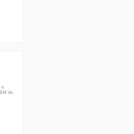
 e
 SEM de