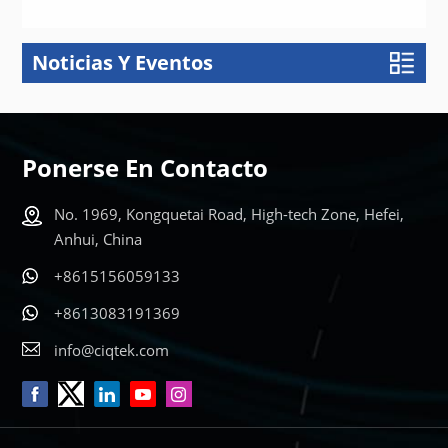
Noticias Y Eventos
APRENDE
APRENDE
MÁS
MÁS
Ponerse En Contacto
No. 1969, Kongquetai Road, High-tech Zone, Hefei,
Anhui, China
+8615156059133
+8613083191369
info@ciqtek.com