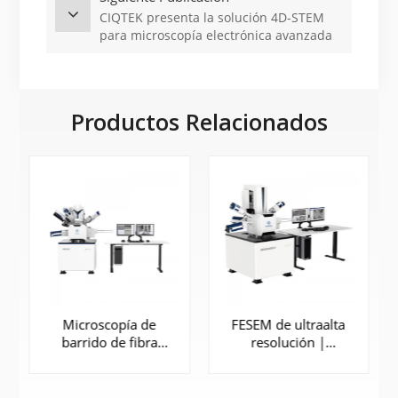
caracterización biológica
CIQTEK presenta la solución 4D-STEM
para microscopía electrónica avanzada
Productos Relacionados
Microscopía de
FESEM de ultraalta
barrido de fibra
resolución |
óptica (FIB-SEM) |
SEM5000X
DB550